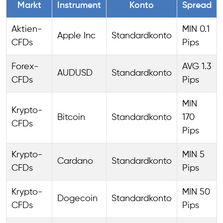
Markt
Instrument
Konto
Spread
Aktien-
MIN 0.1
Apple Inc
Standardkonto
CFDs
Pips
Forex-
AVG 1.3
AUDUSD
Standardkonto
CFDs
Pips
MIN
Krypto-
Bitcoin
Standardkonto
170
CFDs
Pips
Krypto-
MIN 5
Cardano
Standardkonto
CFDs
Pips
Krypto-
MIN 50
Dogecoin
Standardkonto
CFDs
Pips