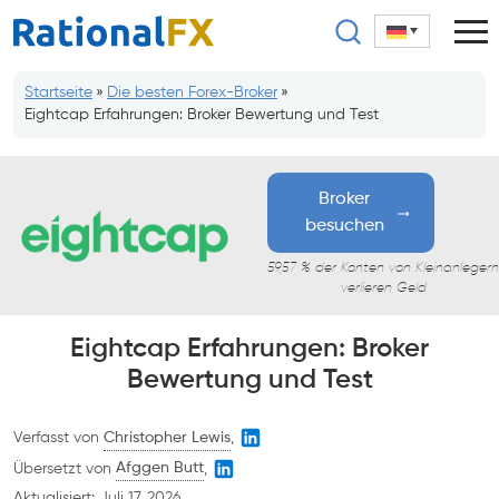
Zum
Inhalt
springen
Startseite
»
Die besten Forex-Broker
»
Eightcap Erfahrungen: Broker Bewertung und Test
Broker
besuchen
59,57 % der Konten von Kleinanlegern
verlieren Geld
Eightcap Erfahrungen: Broker
Bewertung und Test
Verfasst von
Christopher Lewis
,
Übersetzt von
Afggen Butt
,
Aktualisiert:
Juli 17, 2026