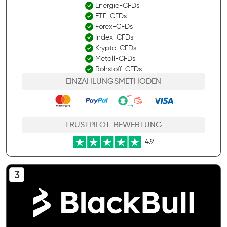
Energie-CFDs
ETF-CFDs
Forex-CFDs
Index-CFDs
Krypto-CFDs
Metall-CFDs
Rohstoff-CFDs
EINZAHLUNGSMETHODEN
TRUSTPILOT-BEWERTUNG
4.9