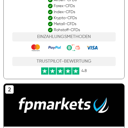
Aktien-CFDs
Forex-CFDs
Index-CFDs
Krypto-CFDs
Metall-CFDs
Rohstoff-CFDs
EINZAHLUNGSMETHODEN
TRUSTPILOT-BEWERTUNG
4.8