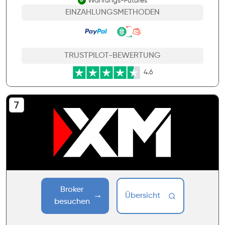
Währungs-Futures
EINZAHLUNGSMETHODEN
TRUSTPILOT-BEWERTUNG
4.6
Broker
Übersicht
besuchen