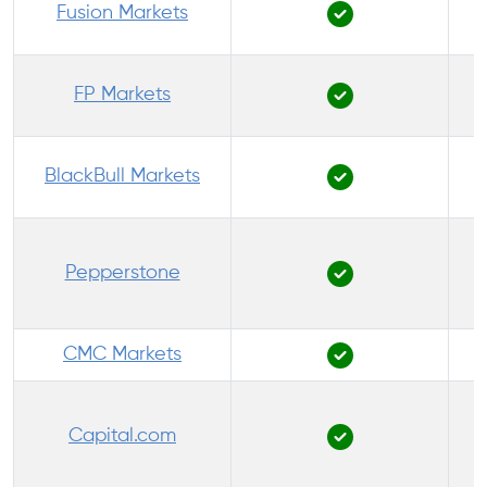
Fusion Markets
FP Markets
BlackBull Markets
Pepperstone
P
CMC Markets
Capital.com
P