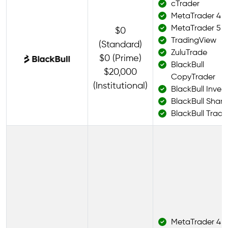
cTrader
MetaTrader 4
MetaTrader 5
$0
TradingView
(Standard)
ZuluTrade
$0 (Prime)
BlackBull
$20,000
CopyTrader
(Institutional)
BlackBull Invest
BlackBull Share
BlackBull Trade
MetaTrader 4