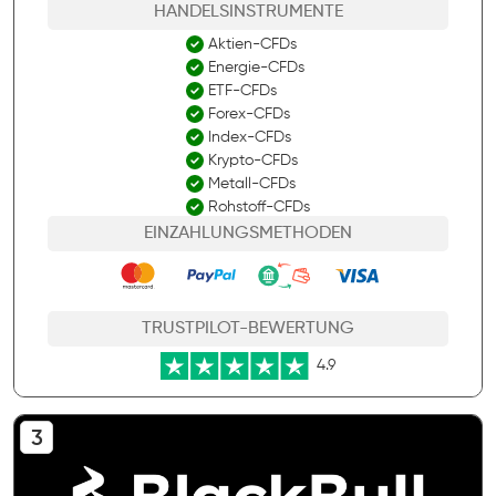
HANDELSINSTRUMENTE
Aktien-CFDs
Energie-CFDs
ETF-CFDs
Forex-CFDs
Index-CFDs
Krypto-CFDs
Metall-CFDs
Rohstoff-CFDs
EINZAHLUNGSMETHODEN
TRUSTPILOT-BEWERTUNG
4.9