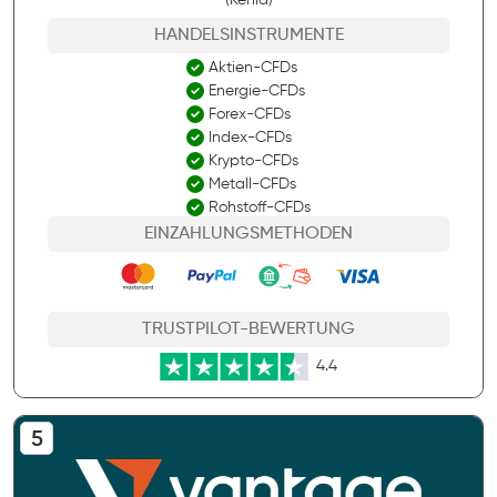
(Kenia)
HANDELSINSTRUMENTE
Aktien-CFDs
Energie-CFDs
Forex-CFDs
Index-CFDs
Krypto-CFDs
Metall-CFDs
Rohstoff-CFDs
EINZAHLUNGSMETHODEN
TRUSTPILOT-BEWERTUNG
4.4