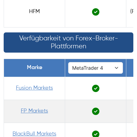
1
HFM
(F
Verfügbarkeit von Forex-Broker-
Plattformen
Marke
Fusion Markets
FP Markets
BlackBull Markets