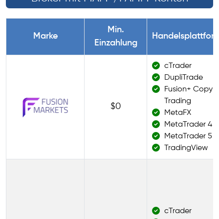
Min.
Marke
Handelsplattfor
Einzahlung
cTrader
DupliTrade
Fusion+ Copy
Trading
$0
MetaFX
MetaTrader 4
MetaTrader 5
TradingView
cTrader