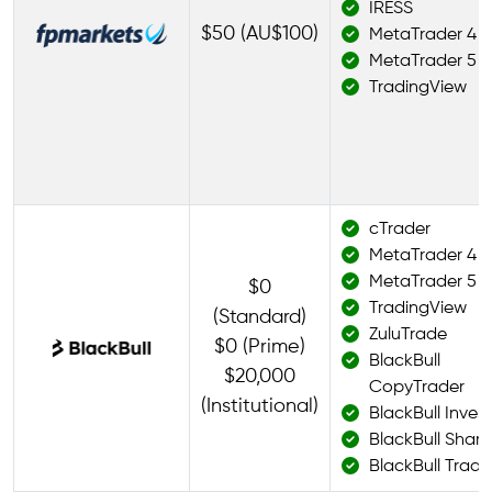
IRESS
$50 (AU$100)
MetaTrader 4
MetaTrader 5
TradingView
cTrader
MetaTrader 4
MetaTrader 5
$0
TradingView
(Standard)
ZuluTrade
$0 (Prime)
BlackBull
$20,000
CopyTrader
(Institutional)
BlackBull Invest
BlackBull Share
BlackBull Trade