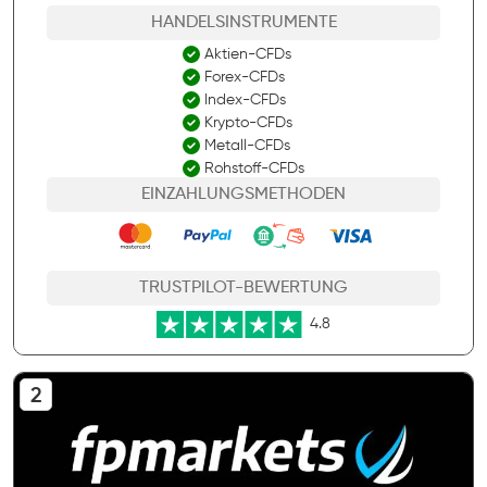
HANDELSINSTRUMENTE
Aktien-CFDs
Forex-CFDs
Index-CFDs
Krypto-CFDs
Metall-CFDs
Rohstoff-CFDs
EINZAHLUNGSMETHODEN
TRUSTPILOT-BEWERTUNG
4.8