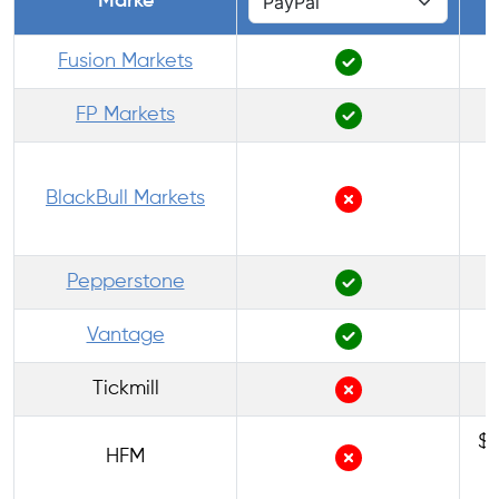
Marke
Fusion Markets
FP Markets
BlackBull Markets
Pepperstone
Vantage
Tickmill
$0
HFM