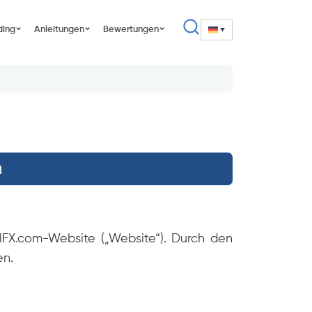
ding
Anleitungen
Bewertungen
n
lFX.com-Website („Website“). Durch den
en.