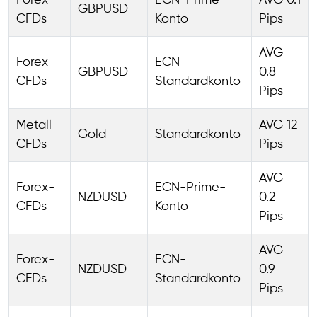
Forex-
ECN-Prime-
AVG 0.1
GBPUSD
CFDs
Konto
Pips
AVG
Forex-
ECN-
GBPUSD
0.8
CFDs
Standardkonto
Pips
Metall-
AVG 12
Gold
Standardkonto
CFDs
Pips
AVG
Forex-
ECN-Prime-
NZDUSD
0.2
CFDs
Konto
Pips
AVG
Forex-
ECN-
NZDUSD
0.9
CFDs
Standardkonto
Pips