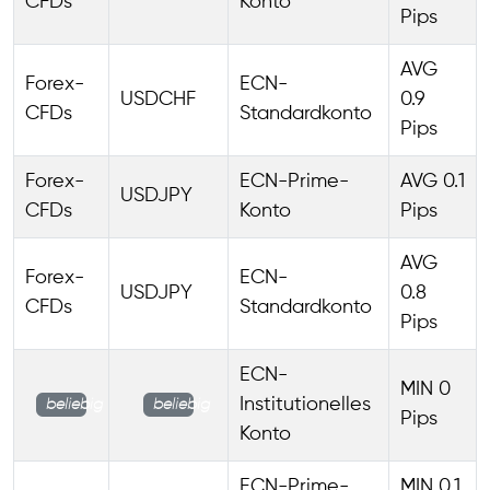
CFDs
Konto
Pips
AVG
Forex-
ECN-
USDCHF
0.9
CFDs
Standardkonto
Pips
Forex-
ECN-Prime-
AVG 0.1
USDJPY
CFDs
Konto
Pips
AVG
Forex-
ECN-
USDJPY
0.8
CFDs
Standardkonto
Pips
ECN-
MIN 0
Institutionelles
beliebig
beliebig
Pips
Konto
ECN-Prime-
MIN 0.1