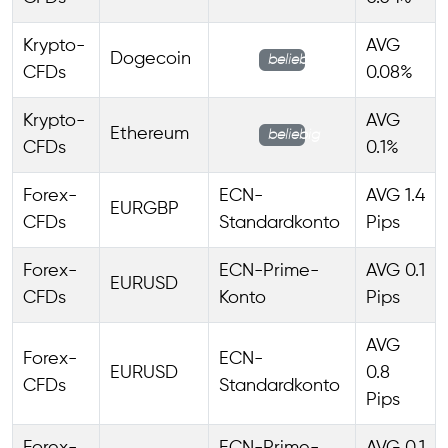
Krypto-
AVG
Dogecoin
beliebig
CFDs
0.08%
Krypto-
AVG
Ethereum
beliebig
CFDs
0.1%
Forex-
ECN-
AVG 1.4
EURGBP
CFDs
Standardkonto
Pips
Forex-
ECN-Prime-
AVG 0.1
EURUSD
CFDs
Konto
Pips
AVG
Forex-
ECN-
EURUSD
0.8
CFDs
Standardkonto
Pips