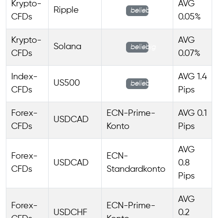
Krypto-
AVG
Ripple
beliebig
CFDs
0.05%
Krypto-
AVG
Solana
beliebig
CFDs
0.07%
Index-
AVG 1.4
US500
beliebig
CFDs
Pips
Forex-
ECN-Prime-
AVG 0.1
USDCAD
CFDs
Konto
Pips
AVG
Forex-
ECN-
USDCAD
0.8
CFDs
Standardkonto
Pips
AVG
Forex-
ECN-Prime-
USDCHF
0.2