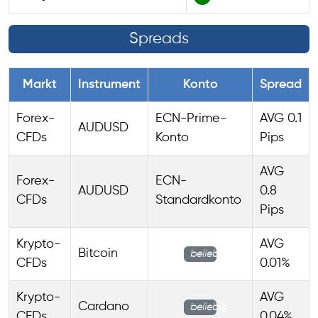
Spreads
Markt
Instrument
Konto
Spread
Forex-
ECN-Prime-
AVG 0.1
AUDUSD
CFDs
Konto
Pips
AVG
Forex-
ECN-
AUDUSD
0.8
CFDs
Standardkonto
Pips
Krypto-
AVG
Bitcoin
beliebig
CFDs
0.01%
Krypto-
AVG
Cardano
beliebig
CFDs
0.04%