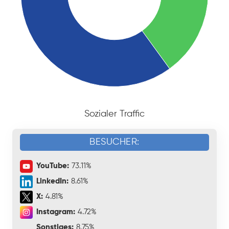
Sozialer Traffic
BESUCHER:
YouTube:
73.11%
LinkedIn:
8.61%
X:
4.81%
Instagram:
4.72%
Sonstiges:
8.75%