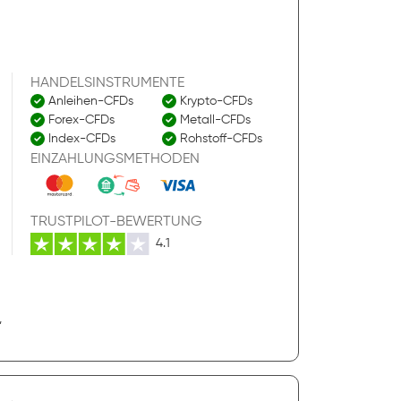
HANDELSINSTRUMENTE
Anleihen-CFDs
Krypto-CFDs
Forex-CFDs
Metall-CFDs
Index-CFDs
Rohstoff-CFDs
EINZAHLUNGSMETHODEN
TRUSTPILOT-BEWERTUNG
4.1
,