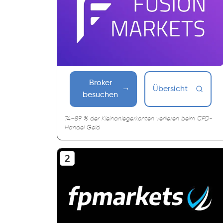
Broker
Übersicht
besuchen
74–89 % der Kleinanlegerkonten verlieren beim CFD-
Handel Geld