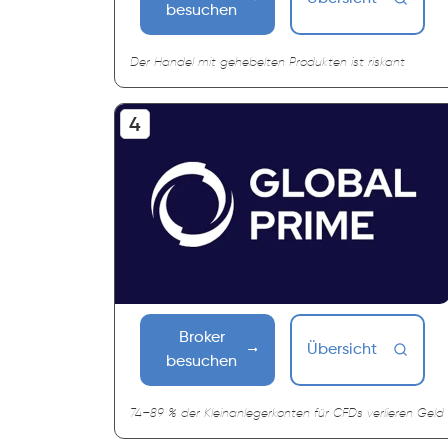
besuchen
Der Handel mit gehebelten Produkten ist riskant
Broker
Übersicht
besuchen
74–89 % der Kleinanlegerkonten für CFDs verlieren Geld