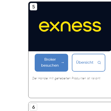
Broker
Übersicht
besuchen
Der Handel mit gehebelten Produkten ist riskant