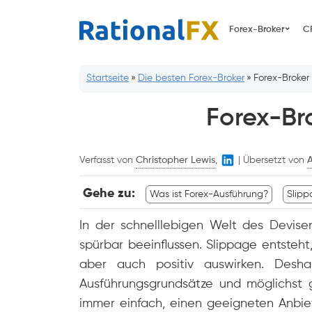
Zum
Inhalt
Forex-Broker
C
springen
Startseite
»
Die besten Forex-Broker
»
Forex-Broker
Forex-Br
Verfasst von
Christopher Lewis
,
|
Übersetzt von
Gehe zu:
Was ist Forex-Ausführung?
Slipp
In der schnelllebigen Welt des Devis
spürbar beeinflussen. Slippage entsteht
aber auch positiv auswirken. Desha
Ausführungsgrundsätze und möglichst g
immer einfach, einen geeigneten Anbie