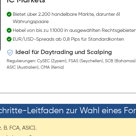
IC Markets
Bietet über 2.200 handelbare Märkte, darunter 61
Währungspaare
Hebel von bis zu 1:1000 in ausgewählten Rechtsgebiete
EUR/USD-Spreads ab 0,8 Pips für Standardkonten
Ideal für Daytrading und Scalping
Regulierungen: CySEC (Zypern), FSAS (Seychellen), SCB (Bahamas)
ASIC (Australien), CMA (Kenia)
hritte-Leitfaden zur Wahl eines Fo
 B. FCA, ASIC).