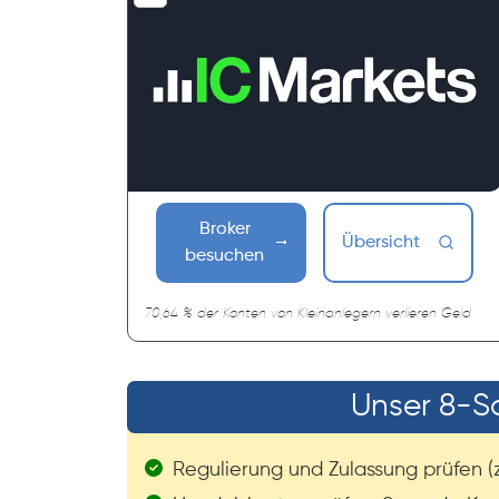
Broker
Übersicht
besuchen
70,64 % der Konten von Kleinanlegern verlieren Geld
Unser 8-Sc
Regulierung und Zulassung prüfen (z.