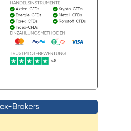
HANDELSINSTRUMENTE
Aktien-CFDs
Krypto-CFDs
Energie-CFDs
Metall-CFDs
Forex-CFDs
Rohstoff-CFDs
Index-CFDs
n
EINZAHLUNGSMETHODEN
TRUSTPILOT-BEWERTUNG
,
4.8
rex-Brokers