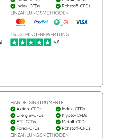
Index-CFDs
Rohstoff-CFDs
EINZAHLUNGSMETHODEN
TRUSTPILOT-BEWERTUNG
4.8
n)
HANDELSINSTRUMENTE
Aktien-CFDs
Index-CFDs
Energie-CFDs
Krypto-CFDs
ETF-CFDs
Metall-CFDs
Forex-CFDs
Rohstoff-CFDs
EINZAHLUNGSMETHODEN