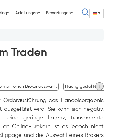
ding
Anleitungen
Bewertungen
im Traden
›
e man einen Broker auswählt
Häufig gestellte Fragen
Fazit
r Orderausführung das Handelsergebnis
 ausgeführt wird. Sie kann sich negativ,
e eine geringe Latenz, transparente
 an Online-Brokern ist es jedoch nicht
Slippage und die Auswahl eines Brokers