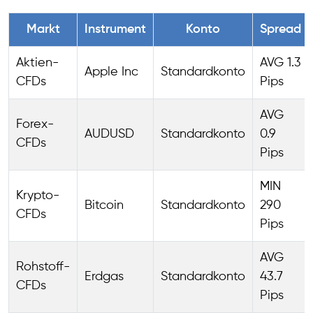
Markt
Instrument
Konto
Spread
Aktien-
AVG 1.3
Apple Inc
Standardkonto
CFDs
Pips
AVG
Forex-
AUDUSD
Standardkonto
0.9
CFDs
Pips
MIN
Krypto-
Bitcoin
Standardkonto
290
CFDs
Pips
AVG
Rohstoff-
Erdgas
Standardkonto
43.7
CFDs
Pips