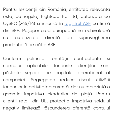
Pentru rezidenții din România, entitatea relevantă
este, de regulă, Eightcap EU Ltd, autorizată de
CySEC (246/14) și înscrisă în
registrul ASF
ca firmă
din SEE. Pașaportarea europeană nu echivalează
cu autorizarea directă ori supravegherea
prudențială de către ASF.
Conform politicilor entității contractante și
normelor aplicabile, fondurile clienților sunt
păstrate separat de capitalul operațional al
companiei. Segregarea reduce riscul utilizării
fondurilor în activitatea curentă, dar nu reprezintă o
garanție împotriva pierderilor de piață. Pentru
clienții retail din UE, protecția împotriva soldului
negativ limitează răspunderea aferentă contului