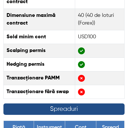
contract
Dimensiune maximă
40 (40 de loturi
contract
(Forex))
Sold minim cont
USD100
Scalping permis
Hedging permis
Tranzacționare PAMM
Tranzacționare fără swap
Spreaduri
Piață
Instrument
Cont
Spread