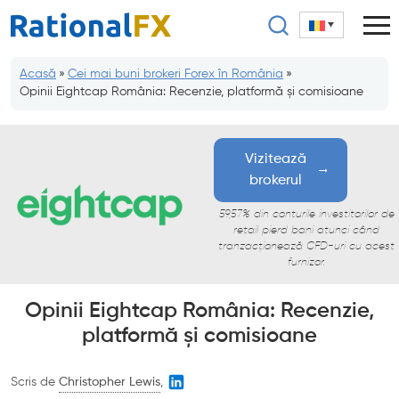
Sari
la
conținut
Acasă
»
Cei mai buni brokeri Forex în România
»
Opinii Eightcap România: Recenzie, platformă și comisioane
Vizitează
brokerul
59,57% din conturile investitorilor de
retail pierd bani atunci când
tranzacționează CFD-uri cu acest
furnizor.
Opinii Eightcap România: Recenzie,
platformă și comisioane
Scris de
Christopher Lewis
,