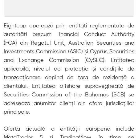
Eightcap operează prin entități reglementate de
autorități precum Financial Conduct Authority
(FCA) din Regatul Unit, Australian Securities and
Investments Commission (ASIC) și Cyprus Securities
and Exchange Commission (CySEC). Entitatea
aplicabilă, nivelul de protecție și condițiile de
tranzacționare depind de țara de rezidență a
clientului. Entitatea offshore supravegheată de
Securities Commission of the Bahamas (SCB) se
adresează anumitor clienți din afara jurisdicțiilor
principale.
Oferta actuală a entității europene include
MetaTrader 5 și TradingView, în timp ce