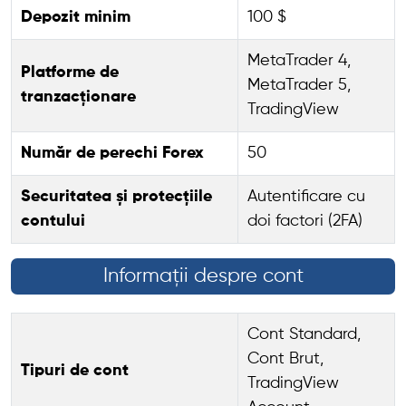
Depozit minim
100 $
MetaTrader 4,
Platforme de
MetaTrader 5,
tranzacționare
TradingView
Număr de perechi Forex
50
Securitatea și protecțiile
Autentificare cu
contului
doi factori (2FA)
Informații despre cont
Cont Standard,
Cont Brut,
Tipuri de cont
TradingView