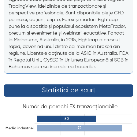
TradingView, idei zilnice de tranzacționare și
perspective profesionale. Sunt disponibile piețe CFD
pe indici, acțiuni, cripto, Forex și mărfuri. Eightcap
pune la dispoziție și popularul ecosistem MetaTrader,
precum și evenimente și webinarii educative. Fondat
la Melbourne, Australia, în 2015, Eightcap a crescut
rapid, devenind unul dintre cei mai mari brokeri din
regiune. Licențele obținute de la ASIC în Australia, FCA
în Regatul Unit, CySEC în Uniunea Europeană și SCB în
Bahamas sporesc încrederea traderilor.
Statistici pe scurt
Număr de perechi FX tranzacționabile