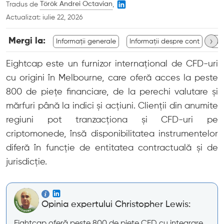
Tradus de
Török Andrei Octavian
,
Actualizat:
iulie 22, 2026
›
Mergi la:
Informații generale
Informații despre cont
Inf
Eightcap este un furnizor internațional de CFD-uri
cu origini în Melbourne, care oferă acces la peste
800 de piețe financiare, de la perechi valutare și
mărfuri până la indici și acțiuni. Clienții din anumite
regiuni pot tranzacționa și CFD-uri pe
criptomonede, însă disponibilitatea instrumentelor
diferă în funcție de entitatea contractuală și de
jurisdicție.
Opinia expertului Christopher Lewis:
Eightcap oferă peste 800 de piețe CFD cu integrare