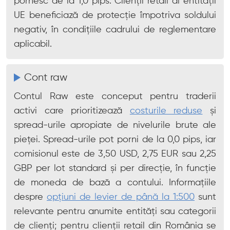
pornesc de la 1,0 pips. Clienții retail ai entității
UE beneficiază de protecție împotriva soldului
negativ, în condițiile cadrului de reglementare
aplicabil.
Cont raw
Contul Raw este conceput pentru traderii
activi care prioritizează
costurile reduse
și
spread-urile apropiate de nivelurile brute ale
pieței. Spread-urile pot porni de la 0,0 pips, iar
comisionul este de 3,50 USD, 2,75 EUR sau 2,25
GBP per lot standard și per direcție, în funcție
de moneda de bază a contului. Informațiile
despre
opțiuni de levier de până la 1:500
sunt
relevante pentru anumite entități sau categorii
de clienți; pentru clienții retail din România se