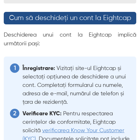
Cum să deschideți un cont la Eightcap
Deschiderea unui cont la Eightcap implică
următorii pași:
Înregistrare:
Vizitați site-ul Eightcap și
selectați opțiunea de deschidere a unui
cont. Completați formularul cu numele,
adresa de e-mail, numărul de telefon și
țara de rezidență.
Verificare KYC:
Pentru respectarea
cerințelor de conformitate, Eightcap
solicită
verificarea Know Your Customer
(KYC)
. Documentele solicitate pot include