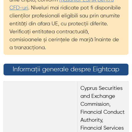
urile cripto, conform
măsurilor ESMA pentru
CFD-uri
. Niveluri mai ridicate pot fi disponibile
clienților profesionali eligibili sau prin anumite
entități din afara UE, cu protecții diferite.
Verificați entitatea contractuală,
comisioanele și cerințele de marjă înainte de
a tranzacționa.
Informații generale despre Eightcap
Cyprus Securities
and Exchange
Commission,
Financial Conduct
Authority,
Financial Services