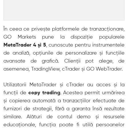
În ceea ce privește platformele de tranzacționare,
GO Markets pune la dispoziție popularele
MetaTrader 4 și 5
, cunoscute pentru instrumentele
de analiză, opțiunile de personalizare și funcțiile
avansate de grafică. Clienții pot alege, de
asemenea, TradingView, cTrader și GO WebTrader.
Utilizatorii MetaTrader și cTrader au acces și la
funcții de
copy trading
. Acestea permit urmărirea
și copierea automată a tranzacțiilor efectuate de
furnizori de strategii, fără a garanta însă rezultate
similare. Alături de contul demo și resursele
educaționale, funcția poate fi utilă persoanelor