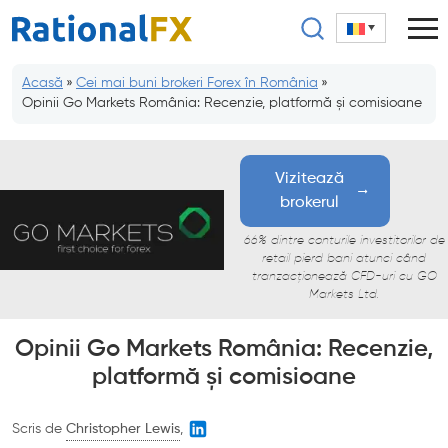
Sari
la
conținut
Acasă
»
Cei mai buni brokeri Forex în România
»
Opinii Go Markets România: Recenzie, platformă și comisioane
Vizitează
brokerul
66% dintre conturile investitorilor de
retail pierd bani atunci când
tranzacționează CFD-uri cu GO
Markets Ltd.
Opinii Go Markets România: Recenzie,
platformă și comisioane
Scris de
Christopher Lewis
,