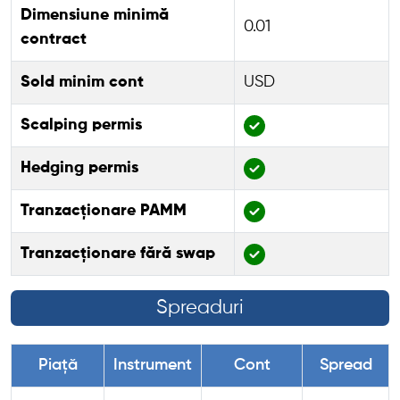
Dimensiune minimă
0.01
contract
Sold minim cont
USD
Scalping permis
Hedging permis
Tranzacționare PAMM
Tranzacționare fără swap
Spreaduri
Piață
Instrument
Cont
Spread