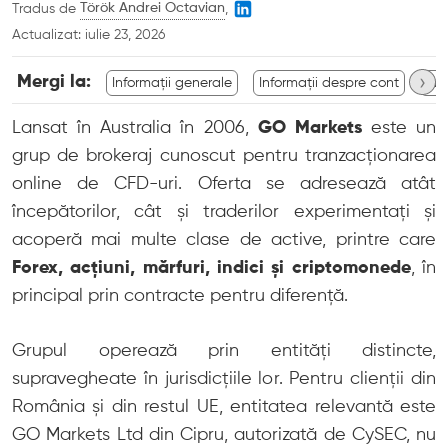
Tradus de
Török Andrei Octavian
,
Actualizat:
iulie 23, 2026
›
Mergi la:
Informații generale
Informații despre cont
Inf
Lansat în Australia în 2006,
GO Markets
este un
grup de brokeraj cunoscut pentru tranzacționarea
online de CFD-uri. Oferta se adresează atât
începătorilor, cât și traderilor experimentați și
acoperă mai multe clase de active, printre care
Forex, acțiuni, mărfuri, indici și criptomonede
, în
principal prin contracte pentru diferență.
Grupul operează prin entități distincte,
supravegheate în jurisdicțiile lor. Pentru clienții din
România și din restul UE, entitatea relevantă este
GO Markets Ltd din Cipru, autorizată de CySEC, nu