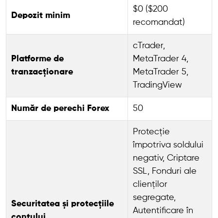
$0 ($200
Depozit minim
recomandat)
cTrader,
Platforme de
MetaTrader 4,
tranzacționare
MetaTrader 5,
TradingView
Număr de perechi Forex
50
Protecție
împotriva soldului
negativ, Criptare
SSL, Fonduri ale
clienților
segregate,
Securitatea și protecțiile
Autentificare în
contului