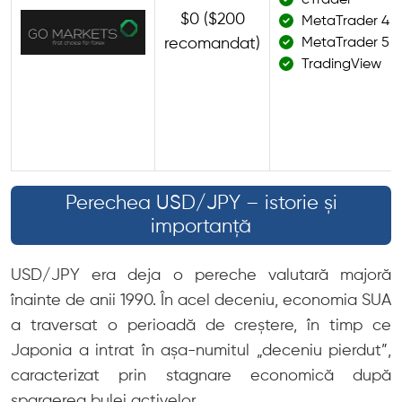
cTrader
$0 ($200
MetaTrader 4
recomandat)
MetaTrader 5
TradingView
Perechea USD/JPY – istorie și
importanță
USD/JPY era deja o pereche valutară majoră
înainte de anii 1990. În acel deceniu, economia SUA
a traversat o perioadă de creștere, în timp ce
Japonia a intrat în așa-numitul „deceniu pierdut”,
caracterizat prin stagnare economică după
spargerea bulei activelor.