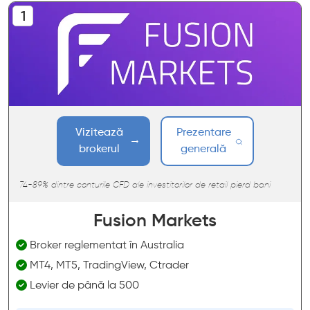
Vizitează
Prezentare
brokerul
generală
74-89% dintre conturile CFD ale investitorilor de retail pierd bani
Fusion Markets
Broker reglementat în Australia
MT4, MT5, TradingView, Ctrader
Levier de până la 500