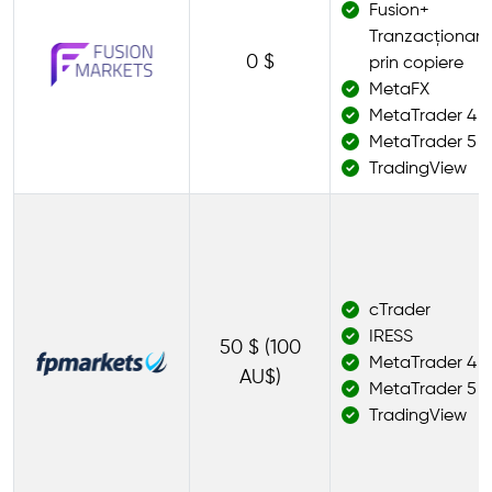
Fusion+
Tranzacționare
0 $
prin copiere
MetaFX
MetaTrader 4
MetaTrader 5
TradingView
cTrader
IRESS
50 $ (100
MetaTrader 4
AU$)
MetaTrader 5
TradingView