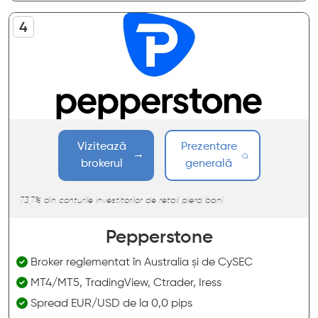
Vizitează
Prezentare
brokerul
generală
73,7% din conturile investitorilor de retail pierd bani
Pepperstone
Broker reglementat în Australia și de CySEC
MT4/MT5, TradingView, Ctrader, Iress
Spread EUR/USD de la 0,0 pips