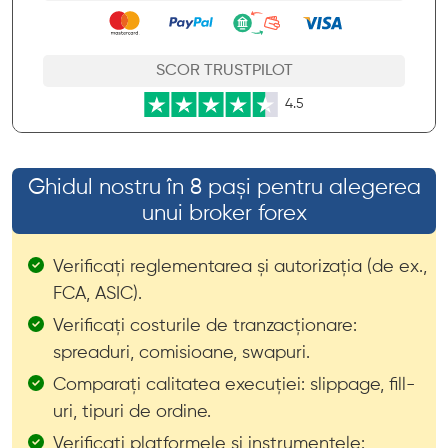
SCOR TRUSTPILOT
4.5
Ghidul nostru în 8 pași pentru alegerea
unui broker forex
Verificați reglementarea și autorizația (de ex.,
FCA, ASIC).
Verificați costurile de tranzacționare:
spreaduri, comisioane, swapuri.
Comparați calitatea execuției: slippage, fill-
uri, tipuri de ordine.
Verificați platformele și instrumentele: