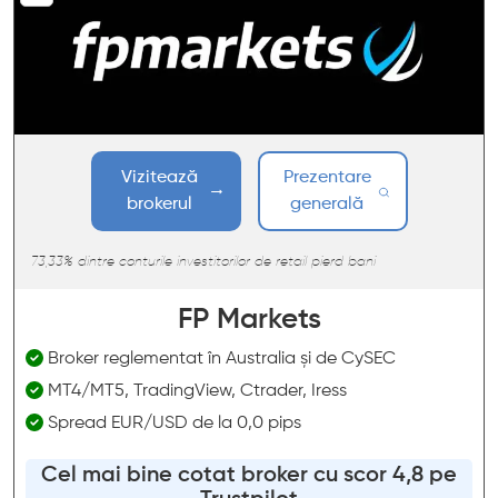
Vizitează
Prezentare
brokerul
generală
73,33% dintre conturile investitorilor de retail pierd bani
FP Markets
Broker reglementat în Australia și de CySEC
MT4/MT5, TradingView, Ctrader, Iress
Spread EUR/USD de la 0,0 pips
Cel mai bine cotat broker cu scor 4,8 pe