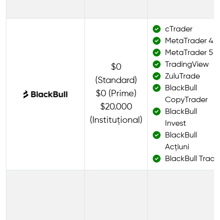
cTrader
MetaTrader 4
MetaTrader 5
TradingView
$0
ZuluTrade
(Standard)
BlackBull
$0 (Prime)
CopyTrader
$20.000
BlackBull
(Instituțional)
Invest
BlackBull
Acțiuni
BlackBull Trade