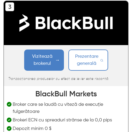
Vizitează
Prezentare
brokerul
generală
Tranzacționarea produselor cu efect de levier este riscantă.
BlackBull Markets
Broker care se laudă cu viteză de execuție
fulgerătoare
Brokeri ECN cu spreaduri strânse de la 0,0 pips
Depozit minim 0 $