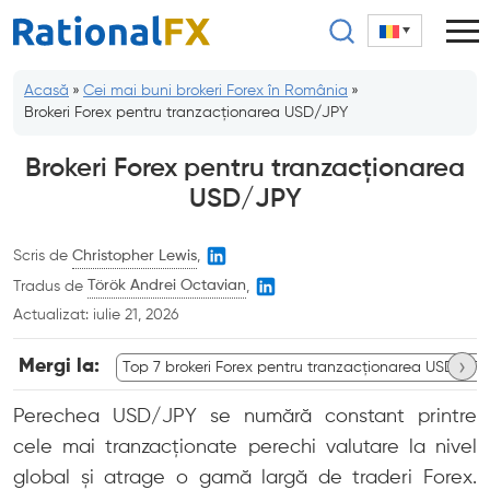
Sari
la
conținut
Acasă
»
Cei mai buni brokeri Forex în România
»
Brokeri Forex pentru tranzacționarea USD/JPY
Brokeri Forex pentru tranzacționarea
USD/JPY
Scris de
Christopher Lewis
,
Tradus de
Török Andrei Octavian
,
Actualizat:
iulie 21, 2026
›
Mergi la:
Top 7 brokeri Forex pentru tranzacționarea USD/JPY
Perechea USD/JPY se numără constant printre
cele mai tranzacționate perechi valutare la nivel
global și atrage o gamă largă de traderi Forex.