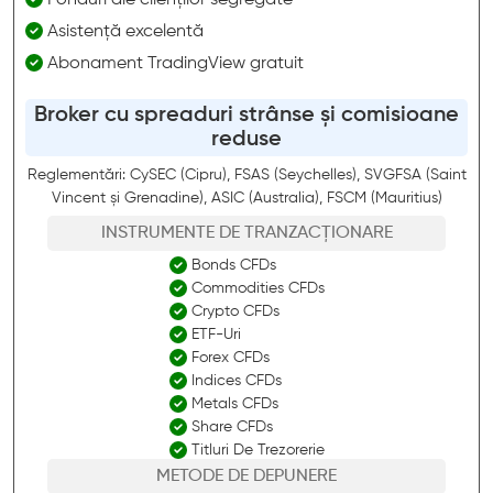
Fonduri ale clienților segregate
Asistență excelentă
Abonament TradingView gratuit
Broker cu spreaduri strânse și comisioane
reduse
Reglementări: CySEC (Cipru), FSAS (Seychelles), SVGFSA (Saint
Vincent și Grenadine), ASIC (Australia), FSCM (Mauritius)
INSTRUMENTE DE TRANZACȚIONARE
Bonds CFDs
Commodities CFDs
Crypto CFDs
ETF-Uri
Forex CFDs
Indices CFDs
Metals CFDs
Share CFDs
Titluri De Trezorerie
METODE DE DEPUNERE