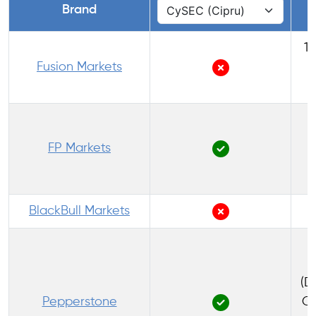
Brand
1:
Fusion Markets
1
(
FP Markets
BlackBull Markets
1
(D
Pepperstone
Co