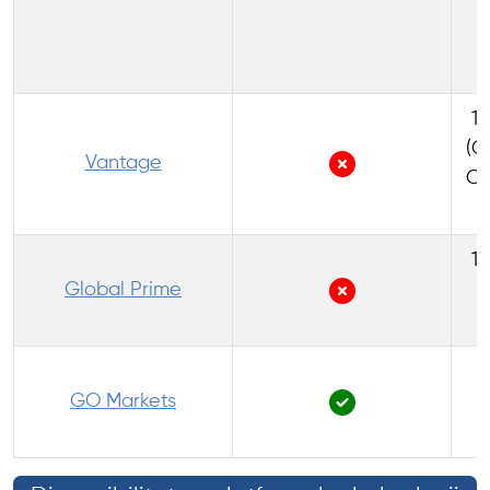
d
P
1:
(C
Vantage
Co
1:
Global Prime
(
1
GO Markets