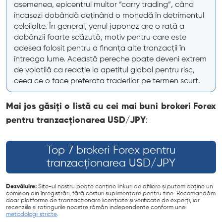
asemenea, epicentrul multor ”carry trading”, când
încasezi dobândă deținând o monedă în detrimentul
celeilalte. În general, yenul japonez are o rată a
dobânzii foarte scăzută, motiv pentru care este
adesea folosit pentru a finanța alte tranzacții în
întreaga lume. Această pereche poate deveni extrem
de volatilă ca reacție la apetitul global pentru risc,
ceea ce o face preferata traderilor pe termen scurt.
Mai jos găsiți o listă cu cei mai buni brokeri Forex
pentru tranzacționarea USD/JPY
:
Top 7 brokeri Forex pentru
tranzacționarea USD/JPY
Dezvăluire:
Site-ul nostru poate conține linkuri de afiliere și putem obține un
comision din înregistrări, fără costuri suplimentare pentru tine. Recomandăm
doar platforme de tranzacționare licențiate și verificate de experți, iar
recenziile și ratingurile noastre rămân independente conform unei
metodologii stricte
.