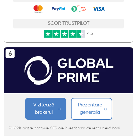
SCOR TRUSTPILOT
4.5
Vizitează
Prezentare
brokerul
generală
74-89% dintre conturile CFD ale investitorilor de retail pierd bani