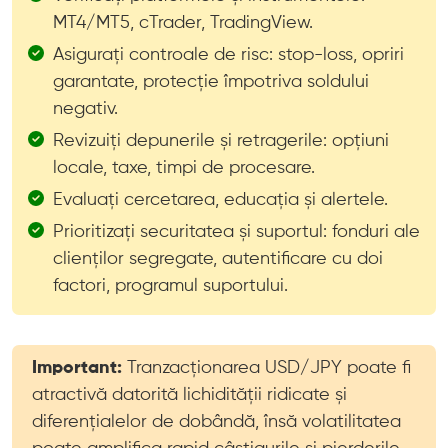
MT4/MT5, cTrader, TradingView.
Asigurați controale de risc: stop-loss, opriri
garantate, protecție împotriva soldului
negativ.
Revizuiți depunerile și retragerile: opțiuni
locale, taxe, timpi de procesare.
Evaluați cercetarea, educația și alertele.
Prioritizați securitatea și suportul: fonduri ale
clienților segregate, autentificare cu doi
factori, programul suportului.
Important:
Tranzacționarea USD/JPY poate fi
atractivă datorită lichidității ridicate și
diferențialelor de dobândă, însă volatilitatea