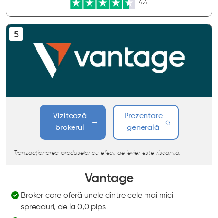
4.4
Vizitează
Prezentare
brokerul
generală
Tranzacționarea produselor cu efect de levier este riscantă.
Vantage
Broker care oferă unele dintre cele mai mici
spreaduri, de la 0,0 pips