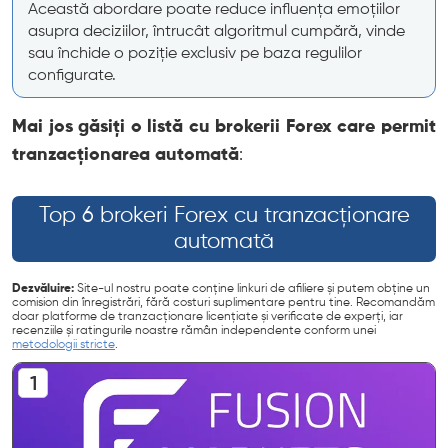
Această abordare poate reduce influența emoțiilor
asupra deciziilor, întrucât algoritmul cumpără, vinde
sau închide o poziție exclusiv pe baza regulilor
configurate.
Mai jos găsiți o listă cu brokerii Forex care permit
tranzacționarea automată
:
Top 6 brokeri Forex cu tranzacționare
automată
Dezvăluire:
Site-ul nostru poate conține linkuri de afiliere și putem obține un
comision din înregistrări, fără costuri suplimentare pentru tine. Recomandăm
doar platforme de tranzacționare licențiate și verificate de experți, iar
recenziile și ratingurile noastre rămân independente conform unei
metodologii stricte
.