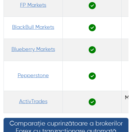
FP Markets
BlackBull Markets
Blueberry Markets
Pepperstone
Me
ActivTrades
Comparație cuprinzătoare a brokerilor
Forex cu tranzacționare automată