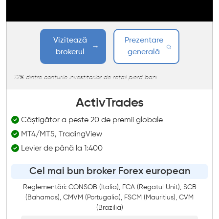
Vizitează
Prezentare
brokerul
generală
72% dintre conturile investitorilor de retail pierd bani
ActivTrades
Câștigător a peste 20 de premii globale
MT4/MT5, TradingView
Levier de până la 1:400
Cel mai bun broker Forex european
Reglementări: CONSOB (Italia), FCA (Regatul Unit), SCB
(Bahamas), CMVM (Portugalia), FSCM (Mauritius), CVM
(Brazilia)