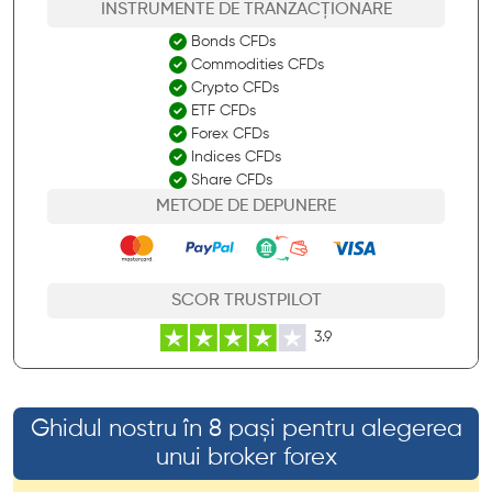
INSTRUMENTE DE TRANZACȚIONARE
Bonds CFDs
Commodities CFDs
Crypto CFDs
ETF CFDs
Forex CFDs
Indices CFDs
Share CFDs
METODE DE DEPUNERE
SCOR TRUSTPILOT
3.9
Ghidul nostru în 8 pași pentru alegerea
unui broker forex