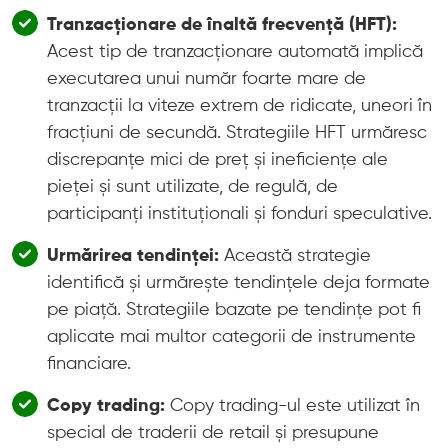
Tranzacționare de înaltă frecvență (HFT):
Acest tip de tranzacționare automată implică
executarea unui număr foarte mare de
tranzacții la viteze extrem de ridicate, uneori în
fracțiuni de secundă. Strategiile HFT urmăresc
discrepanțe mici de preț și ineficiențe ale
pieței și sunt utilizate, de regulă, de
participanți instituționali și fonduri speculative.
Urmărirea tendinței:
Această strategie
identifică și urmărește tendințele deja formate
pe piață. Strategiile bazate pe tendințe pot fi
aplicate mai multor categorii de instrumente
financiare.
Copy trading:
Copy trading-ul este utilizat în
special de traderii de retail și presupune