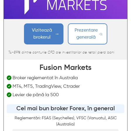
Vizitează
Prezentare
brokerul
generală
74-89% dintre conturile CFD ale investitorilor de retail pierd bani
Fusion Markets
Broker reglementat în Australia
MT4, MT5, TradingView, Ctrader
Levier de până la 500
Cel mai bun broker Forex, în general
Reglementări: FSAS (Seychelles), VFSC (Vanuatu), ASIC
(Australia)