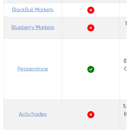
BlackBull Markets
1:
Blueberry Markets
1
(D
Pepperstone
Co
d
P
1:3
ActivTrades
(C