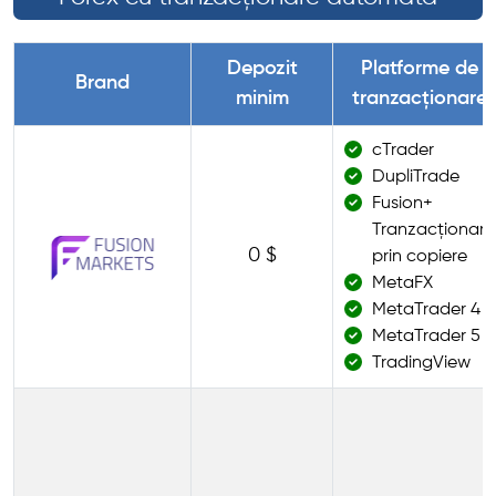
Depozit
Platforme de
Brand
minim
tranzacționare
cTrader
DupliTrade
Fusion+
Tranzacționare
0 $
prin copiere
MetaFX
MetaTrader 4
MetaTrader 5
TradingView