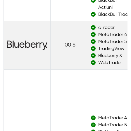
BlackBull
Acțiuni
BlackBull Trade
cTrader
MetaTrader 4
MetaTrader 5
100 $
TradingView
Blueberry X
WebTrader
MetaTrader 4
MetaTrader 5