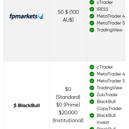
cTrader
IRESS
50 $ (100
MetaTrader 4
AU$)
MetaTrader 5
TradingView
cTrader
MetaTrader 4
MetaTrader 5
TradingView
$0
ZuluTrade
(Standard)
BlackBull
$0 (Prime)
CopyTrader
$20.000
BlackBull
(Instituțional)
Invest