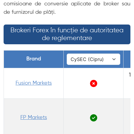
comisioane de conversie aplicate de broker sau
de furnizorul de plăți.
Brokeri Forex în funcție de autoritatea
de reglementare
Brand
1:
Fusion Markets
1
(
FP Markets