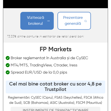
Vizitează
Prezentare
brokerul
generală
73,33% dintre conturile investitorilor de retail pierd bani
FP Markets
Broker reglementat în Australia și de CySEC
MT4/MT5, TradingView, Ctrader, Iress
Spread EUR/USD de la 0,0 pips
Cel mai bine cotat broker cu scor 4,8 pe
Trustpilot
Reglementări: CySEC (Cipru), FSAS (Seychelles), FSCA (Africa
de Sud), SCB (Bahamas), ASIC (Australia), FSCM (Mauritius)
INSTRUMENTE DE TRANZACȚIONARE