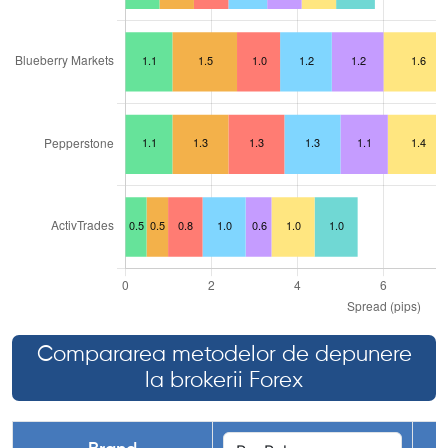
Compararea metodelor de depunere
la brokerii Forex