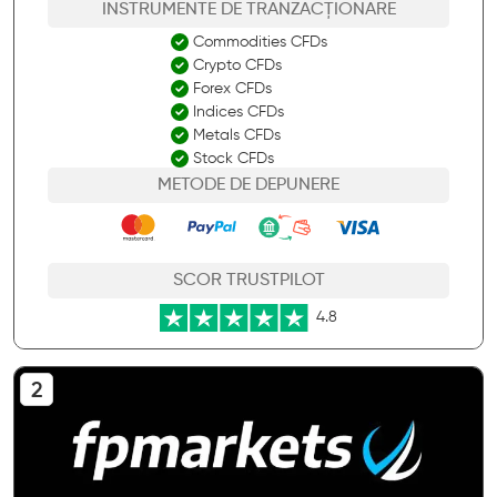
INSTRUMENTE DE TRANZACȚIONARE
Commodities CFDs
Crypto CFDs
Forex CFDs
Indices CFDs
Metals CFDs
Stock CFDs
METODE DE DEPUNERE
SCOR TRUSTPILOT
4.8