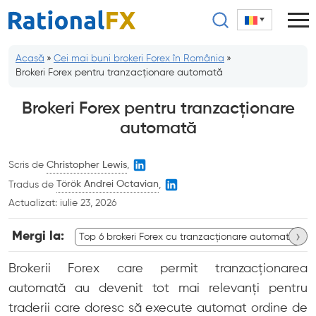
Sari
la
conținut
Acasă
»
Cei mai buni brokeri Forex în România
»
Brokeri Forex pentru tranzacționare automată
Brokeri Forex pentru tranzacționare
automată
Scris de
Christopher Lewis
,
Tradus de
Török Andrei Octavian
,
Actualizat:
iulie 23, 2026
›
Mergi la:
Top 6 brokeri Forex cu tranzacționare automată
Brokerii Forex care permit tranzacționarea
automată au devenit tot mai relevanți pentru
traderii care doresc să execute automat ordine de