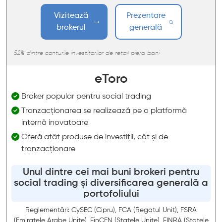
Vizitează
Prezentare
brokerul
generală
52% dintre conturile investitorilor de retail pierd bani
eToro
Broker popular pentru social trading
Tranzacționarea se realizează pe o platformă
internă inovatoare
Oferă atât produse de investiții, cât și de
tranzacționare
Unul dintre cei mai buni brokeri pentru
social trading și diversificarea generală a
portofoliului
Reglementări: CySEC (Cipru), FCA (Regatul Unit), FSRA
(Emiratele Arabe Unite), FinCEN (Statele Unite), FINRA (Statele