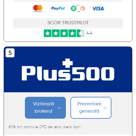
SCOR TRUSTPILOT
4.4
Vizitează
Prezentare
brokerul
generală
80% din conturile CFD de retail pierd bani