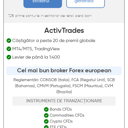
brokerul
generală
72% dintre conturile investitorilor de retail pierd bani
ActivTrades
Câștigător a peste 20 de premii globale
MT4/MT5, TradingView
Levier de până la 1:400
Cel mai bun broker Forex european
Reglementări: CONSOB (Italia), FCA (Regatul Unit), SCB
(Bahamas), CMVM (Portugalia), FSCM (Mauritius), CVM
(Brazilia)
INSTRUMENTE DE TRANZACȚIONARE
Bonds CFDs
Commodities CFDs
Crypto CFDs
ETF CFDs