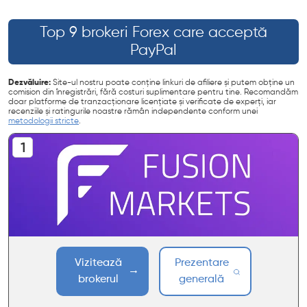
Top 9 brokeri Forex care acceptă
PayPal
Dezvăluire:
Site-ul nostru poate conține linkuri de afiliere și putem obține un
comision din înregistrări, fără costuri suplimentare pentru tine. Recomandăm
doar platforme de tranzacționare licențiate și verificate de experți, iar
recenziile și ratingurile noastre rămân independente conform unei
metodologii stricte
.
Vizitează
Prezentare
brokerul
generală