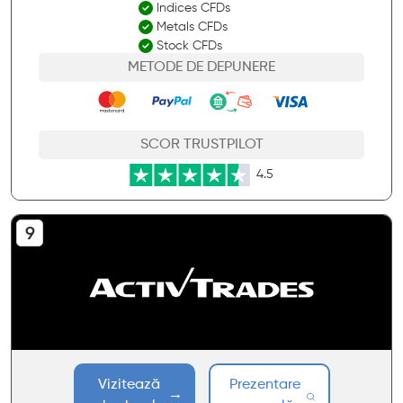
Indices CFDs
Metals CFDs
Stock CFDs
METODE DE DEPUNERE
SCOR TRUSTPILOT
4.5
Vizitează
Prezentare