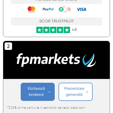
SCOR TRUSTPILOT
4.8
Vizitează
Prezentare
brokerul
generală
73,33% dintre conturile investitorilor de retail pierd bani