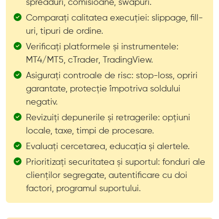
spreaduri, comisioane, swapuri.
Comparați calitatea execuției: slippage, fill-
uri, tipuri de ordine.
Verificați platformele și instrumentele:
MT4/MT5, cTrader, TradingView.
Asigurați controale de risc: stop-loss, opriri
garantate, protecție împotriva soldului
negativ.
Revizuiți depunerile și retragerile: opțiuni
locale, taxe, timpi de procesare.
Evaluați cercetarea, educația și alertele.
Prioritizați securitatea și suportul: fonduri ale
clienților segregate, autentificare cu doi
factori, programul suportului.