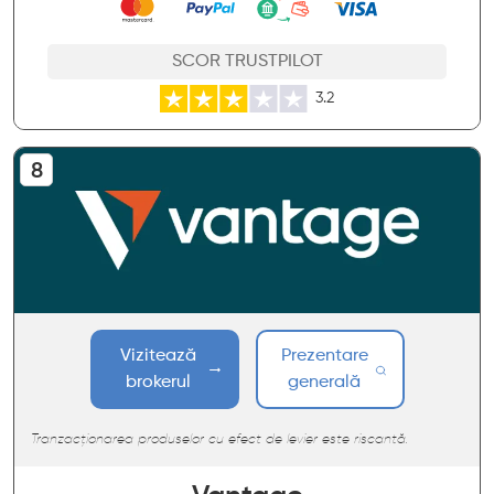
SCOR TRUSTPILOT
3.2
Vizitează
Prezentare
brokerul
generală
Tranzacționarea produselor cu efect de levier este riscantă.