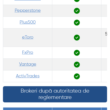
Pepperstone
Plus500
50
eToro
FxPro
Vantage
ActivTrades
Brokeri după autoritatea de
reglementare