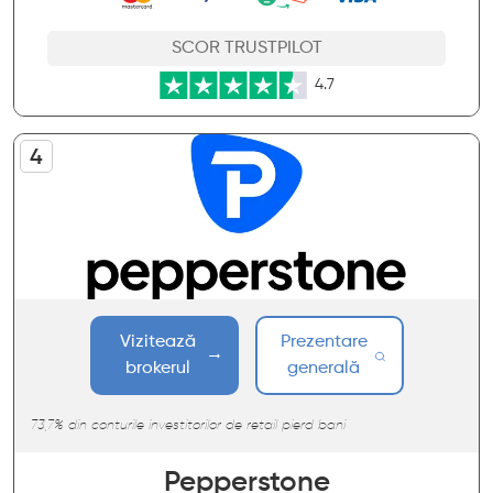
SCOR TRUSTPILOT
4.7
Vizitează
Prezentare
brokerul
generală
73,7% din conturile investitorilor de retail pierd bani
Pepperstone