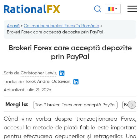
Sari
la
conținut
Acasă
»
Cei mai buni brokeri Forex în România
»
Brokeri Forex care acceptă depozite prin PayPal
Brokeri Forex care acceptă depozite
prin PayPal
Scris de
Christopher Lewis
,
Tradus de
Török Andrei Octavian
,
Actualizat:
iulie 21, 2026
›
Mergi la:
Top 9 brokeri Forex care acceptă PayPal
Brokeri
Când vine vorba despre tranzacționarea Forex,
accesul la metode de plată fiabile este important
pentru efectuarea depunerilor și retragerilor. Una