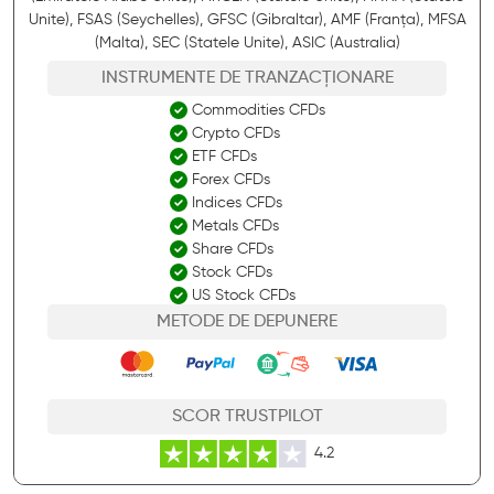
Unite), FSAS (Seychelles), GFSC (Gibraltar), AMF (Franța), MFSA
(Malta), SEC (Statele Unite), ASIC (Australia)
INSTRUMENTE DE TRANZACȚIONARE
Commodities CFDs
Crypto CFDs
ETF CFDs
Forex CFDs
Indices CFDs
Metals CFDs
Share CFDs
Stock CFDs
US Stock CFDs
METODE DE DEPUNERE
SCOR TRUSTPILOT
4.2