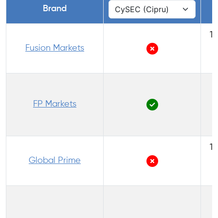
Brand
1:
Fusion Markets
1
(
FP Markets
1:
Global Prime
(
1