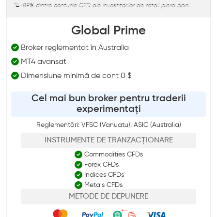
74-89% dintre conturile CFD ale investitorilor de retail pierd bani
Global Prime
Broker reglementat în Australia
MT4 avansat
Dimensiune minimă de cont 0 $
Cel mai bun broker pentru traderii
experimentați
Reglementări: VFSC (Vanuatu), ASIC (Australia)
INSTRUMENTE DE TRANZACȚIONARE
Commodities CFDs
Forex CFDs
Indices CFDs
Metals CFDs
METODE DE DEPUNERE