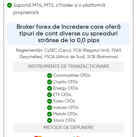
Suportă MT4, MT5, cTrader și o platformă
proprietară
Broker forex de încredere care oferă
tipuri de cont diverse cu spreaduri
strânse de la 0,0 pips
Reglementări: CySEC (Cipru), FCA (Regatul Unit), FSAS
(Seychelles), FSCA (Africa de Sud), SCB (Bahamas)
INSTRUMENTE DE TRANZACȚIONARE
Commodities CFDs
Crypto CFDs
Energy CFDs
ETF CFDs
Forex CFDs
Indices CFDs
Metals CFDs
Stock CFDs
METODE DE DEPUNERE