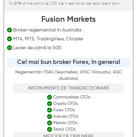
74-89% dintre conturile CFD ale investitorilor de retail pierd bani
Fusion Markets
Broker reglementat în Australia
MT4, MT5, TradingView, Ctrader
Levier de până la 500
Cel mai bun broker Forex, în general
Reglementări: FSAS (Seychelles), VFSC (Vanuatu), ASIC
(Australia)
INSTRUMENTE DE TRANZACȚIONARE
Commodities CFDs
Crypto CFDs
Forex CFDs
Indices CFDs
Metals CFDs
Stock CFDs
METODE DE DEPUNERE