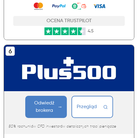
OCENA TRUSTPILOT
4.5
Odwiedź
Przegląd
brokera
80% rachunków CFD inwestorów detalicznych traci pieniądze