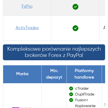
FxPro
ActivTrades
Au
Kompleksowe porównanie najlepszych
brokerów Forex z PayPal
Min.
Platformy
Marka
depozyt
handlowe
cTrader
DupliTrade
Fusion+
Ś
Kopiowanie