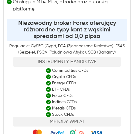
Obsługuje MT4, MT5, cTrader oraz autorską
platformę
Niezawodny broker Forex oferujący
różnorodne typy kont z wąskimi
spreadami od 0,0 pipsa
Regulacje: CySEC (Cypr), FCA (Zjednoczone Królestwo), FSAS
(Seszele), FSCA (Południowa Afryka), SCB (Bahamy)
INSTRUMENTY HANDLOWE
Commodities CFDs
Crypto CFDs
Energy CFDs
ETF CFDs
Forex CFDs
Indices CFDs
Metals CFDs
Stock CFDs
METODY WPŁAT