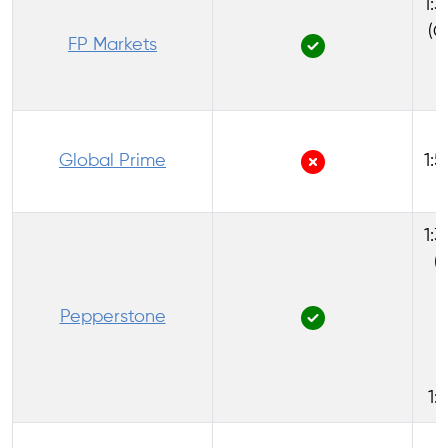
1:3
(C
FP Markets
(
Global Prime
1:5
1:3
(
(
Pepperstone
(
(
(
1: