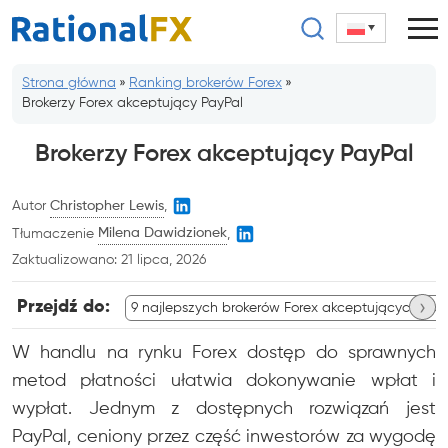
Przejdź
do
treści
Strona główna
»
Ranking brokerów Forex
»
Brokerzy Forex akceptujący PayPal
Brokerzy Forex akceptujący PayPal
Autor
Christopher Lewis
,
Tłumaczenie
Milena Dawidzionek
,
Zaktualizowano:
21 lipca, 2026
›
Przejdź do:
9 najlepszych brokerów Forex akceptujących Pay
W handlu na rynku Forex dostęp do sprawnych
metod płatności ułatwia dokonywanie wpłat i
wypłat. Jednym z dostępnych rozwiązań jest
PayPal, ceniony przez część inwestorów za wygodę