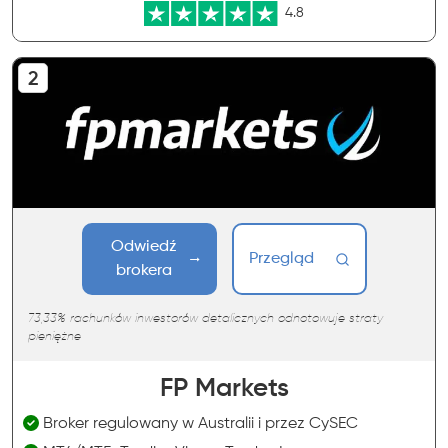
4.8
Odwiedź
Przegląd
brokera
73,33% rachunków inwestorów detalicznych odnotowuje straty
pieniężne
FP Markets
Broker regulowany w Australii i przez CySEC