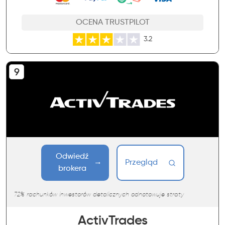
OCENA TRUSTPILOT
3.2
Odwiedź
Przegląd
brokera
72% rachunków inwestorów detalicznych odnotowuje straty
ActivTrades