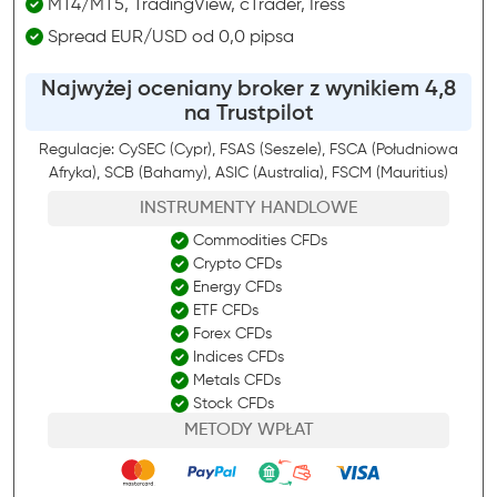
MT4/MT5, TradingView, cTrader, Iress
Spread EUR/USD od 0,0 pipsa
Najwyżej oceniany broker z wynikiem 4,8
na Trustpilot
Regulacje: CySEC (Cypr), FSAS (Seszele), FSCA (Południowa
Afryka), SCB (Bahamy), ASIC (Australia), FSCM (Mauritius)
INSTRUMENTY HANDLOWE
Commodities CFDs
Crypto CFDs
Energy CFDs
ETF CFDs
Forex CFDs
Indices CFDs
Metals CFDs
Stock CFDs
METODY WPŁAT