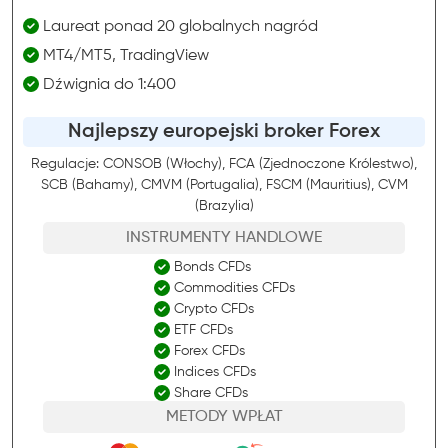
Laureat ponad 20 globalnych nagród
MT4/MT5, TradingView
Dźwignia do 1:400
Najlepszy europejski broker Forex
Regulacje: CONSOB (Włochy), FCA (Zjednoczone Królestwo),
SCB (Bahamy), CMVM (Portugalia), FSCM (Mauritius), CVM
(Brazylia)
INSTRUMENTY HANDLOWE
Bonds CFDs
Commodities CFDs
Crypto CFDs
ETF CFDs
Forex CFDs
Indices CFDs
Share CFDs
METODY WPŁAT