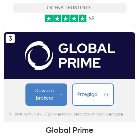
OCENA TRUSTPILOT
4.9
Odwiedź
Przegląd
brokera
74–89% rachunków CFD inwestorów detalicznych traci pieniądze
Global Prime