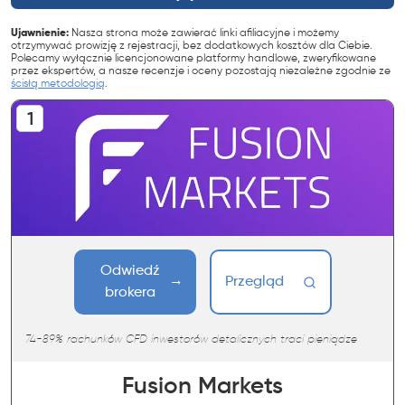
Ujawnienie:
Nasza strona może zawierać linki afiliacyjne i możemy
otrzymywać prowizję z rejestracji, bez dodatkowych kosztów dla Ciebie.
Polecamy wyłącznie licencjonowane platformy handlowe, zweryfikowane
przez ekspertów, a nasze recenzje i oceny pozostają niezależne zgodnie ze
ścisłą metodologią
.
Odwiedź
Przegląd
brokera
74-89% rachunków CFD inwestorów detalicznych traci pieniądze
Fusion Markets