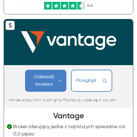
4.4
Odwiedź
Przegląd
brokera
Handel produktami z dźwignią finansową wiąże się z ryzykiem.
Vantage
Broker oferujący jedne z najniższych spreadów od
0,0 pipsa