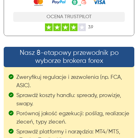
OCENA TRUSTPILOT
3.9
Nasz 8-etapowy przewodnik po
wyborze brokera forex
Zweryfikuj regulacje i zezwolenia (np. FCA,
ASIC).
Sprawdź koszty handlu: spready, prowizje,
swapy.
Porównaj jakość egzekucji: poślizg, realizacje
zleceń, typy zleceń.
Sprawdź platformy i narzędzia: MT4/MT5,