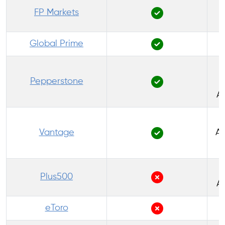
FP Markets
Global Prime
Pepperstone
A
Vantage
Au
Plus500
A
eToro