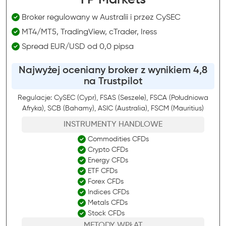
FP Markets
Broker regulowany w Australii i przez CySEC
MT4/MT5, TradingView, cTrader, Iress
Spread EUR/USD od 0,0 pipsa
Najwyżej oceniany broker z wynikiem 4,8
na Trustpilot
Regulacje: CySEC (Cypr), FSAS (Seszele), FSCA (Południowa
Afryka), SCB (Bahamy), ASIC (Australia), FSCM (Mauritius)
INSTRUMENTY HANDLOWE
Commodities CFDs
Crypto CFDs
Energy CFDs
ETF CFDs
Forex CFDs
Indices CFDs
Metals CFDs
Stock CFDs
METODY WPŁAT