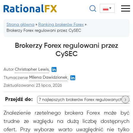
Przejdź
do
treści
Strona główna
»
Ranking brokerów Forex
»
Brokerzy Forex regulowani przez CySEC
Brokerzy Forex regulowani przez
CySEC
Autor
Christopher Lewis
,
Tłumaczenie
Milena Dawidzionek
,
Zaktualizowano:
23 lipca, 2026
›
Przejdź do:
7 najlepszych brokerów Forex regulowanych prz
Znalezienie rzetelnego brokera Forex może być
trudne ze względu na dużą liczbę dostępnych
ofert. Przy wyborze warto uwzględnić nie tylko