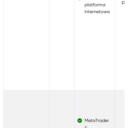
pi
platforma
internetowa
MetaTrader
4