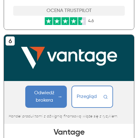
OCENA TRUSTPILOT
4.6
Odwiedź
Przegląd
brokera
Handel produktami z dźwignią finansową wiąże się z ryzykiem.
Vantage