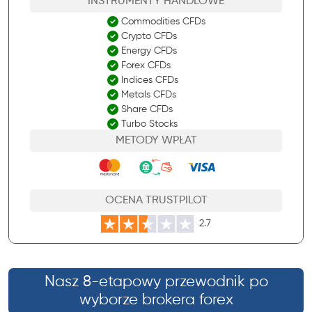
INSTRUMENTY HANDLOWE
Commodities CFDs
Crypto CFDs
Energy CFDs
Forex CFDs
Indices CFDs
Metals CFDs
Share CFDs
Turbo Stocks
METODY WPŁAT
OCENA TRUSTPILOT
2.7
Nasz 8-etapowy przewodnik po
wyborze brokera forex