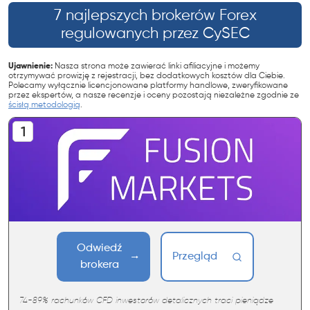
7 najlepszych brokerów Forex
regulowanych przez CySEC
Ujawnienie:
Nasza strona może zawierać linki afiliacyjne i możemy
otrzymywać prowizję z rejestracji, bez dodatkowych kosztów dla Ciebie.
Polecamy wyłącznie licencjonowane platformy handlowe, zweryfikowane
przez ekspertów, a nasze recenzje i oceny pozostają niezależne zgodnie ze
ścisłą metodologią
.
Odwiedź
Przegląd
brokera
74-89% rachunków CFD inwestorów detalicznych traci pieniądze