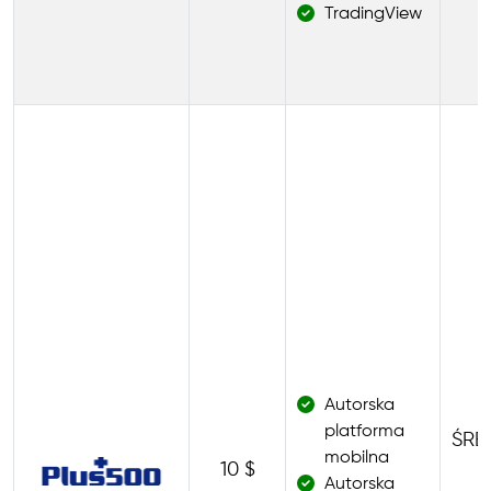
TradingView
Autorska
platforma
ŚRE
mobilna
10 $
0
Autorska