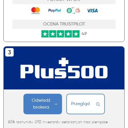
OCENA TRUSTPILOT
4.9
Odwiedź
Przegląd
brokera
80% rachunków CFD inwestorów detalicznych traci pieniądze