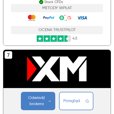
Stock CFDs
METODY WPŁAT
OCENA TRUSTPILOT
4.5
Odwiedź
Przegląd
brokera