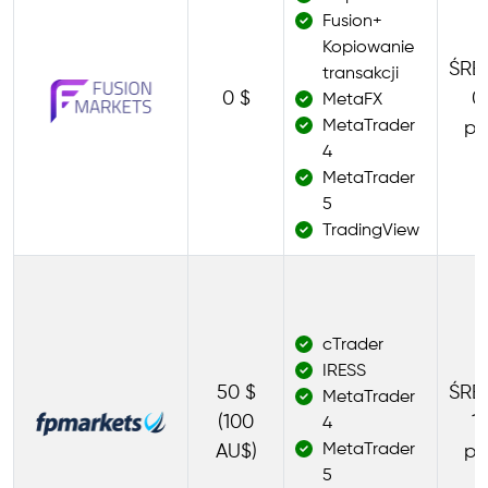
Fusion+
Kopiowanie
ŚRE
transakcji
0 $
0.
MetaFX
MetaTrader
pi
4
MetaTrader
5
TradingView
cTrader
IRESS
50 $
ŚRE
MetaTrader
(100
1.
4
MetaTrader
AU$)
pi
5