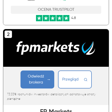
OCENA TRUSTPILOT
4.8
Odwiedź
Przegląd
brokera
73,33% rachunków inwestorów detalicznych odnotowuje straty
pieniężne