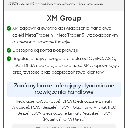
72,82% rachunków inwestorów detalicznych traci pieniądze
XM Group
XM zapewnia świetne doświadczenia handlowe
dzięki MetaTrader 4 i MetaTrader 5, wzbogaconym
o spersonalizowane funkcje.
Dostępne są konta bez prowizji
Regulacje najwyższego szczebla od CySEC, ASIC,
FSC i DFSA nadzorują działalność XM, zapewniając
przejrzystość oraz bezpieczeństwo klientów.
Zaufany broker oferujący dynamiczne
rozwiązania handlowe
Regulacje: CySEC (Cypr), DFSA (Zjednoczone Emiraty
Arabskie), FSAS (Seszele), FSCA (Południowa Afryka), IFSC
(Belize), ESCA (Zjednoczone Emiraty Arabskie), FSCM
(Mauritius), CMA (Kenia)