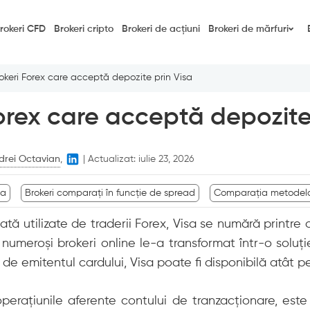
rokeri CFD
Brokeri cripto
Brokeri de acțiuni
Brokeri de mărfuri
okeri Forex care acceptă depozite prin Visa
orex care acceptă depozite
drei Octavian
,
|
Actualizat:
iulie 23, 2026
sa
Brokeri comparați în funcție de spread
Comparația metodelor
 utilizate de traderii Forex, Visa se numără printre o
numeroși brokeri online le-a transformat într-o soluț
 de emitentul cardului, Visa poate fi disponibilă atât p
operațiunile aferente contului de tranzacționare, est