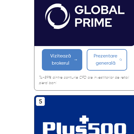
Vizitează
Prezentare
brokerul
generală
74-89% dintre conturile CFD ale investitorilor de retail
pierd bani