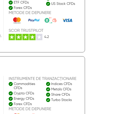
ETF CFDs
US Stock CFDs
Forex CFDs
METODE DE DEPUNERE
SCOR TRUSTPILOT
,
4.2
INSTRUMENTE DE TRANZACȚIONARE
Commodities
Indices CFDs
CFDs
Metals CFDs
Crypto CFDs
Share CFDs
Energy CFDs
Turbo Stocks
Forex CFDs
METODE DE DEPUNERE