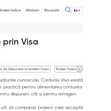
Brokeri indici
Ghiduri
Recenzii
 prin Visa
›
 de depunere la brokerii Forex
Brokeri Forex în funcție de autori
pțiunile cunoscute. Cardurile Visa există
ie practică pentru alimentarea conturilor
entru depuneri, cât și pentru retrageri.
e util să comparați brokerii care acceptă