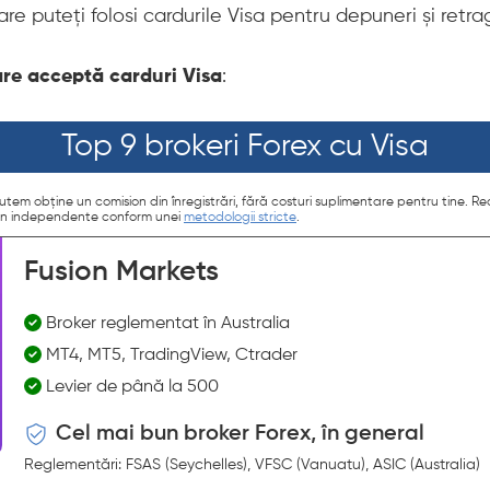
e puteți folosi cardurile Visa pentru depuneri și retrage
care acceptă carduri Visa
:
Top 9 brokeri Forex cu Visa
și putem obține un comision din înregistrări, fără costuri suplimentare pentru tine
rămân independente conform unei
metodologii stricte
.
Fusion Markets
Broker reglementat în Australia
MT4, MT5, TradingView, Ctrader
Levier de până la 500
Cel mai bun broker Forex, în general
Reglementări: FSAS (Seychelles), VFSC (Vanuatu), ASIC (Australia)