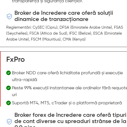
transparență și siguranța clienților.
Broker de încredere care oferă soluții
dinamice de tranzacționare
Reglementări: CySEC (Cipru), DFSA (Emiratele Arabe Unite), FSAS
(Seychelles), FSCA (Africa de Sud), IFSC (Belize), ESCA (Emiratele
Arabe Unite), FSCM (Mauritius), CMA (Kenya)
FxPro
Broker NDD care oferă lichiditate profundă și execuție
ultra-rapidă
Peste 99% execuții instantanee ale ordinelor fără requot
uri
Suportă MT4, MT5, cTrader și o platformă proprietară
Broker forex de încredere care oferă tipuri
de cont diverse cu spreaduri strânse de la