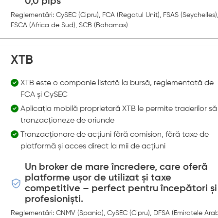
0,0 pips
Reglementări: CySEC (Cipru), FCA (Regatul Unit), FSAS (Seychelles)
FSCA (Africa de Sud), SCB (Bahamas)
XTB
XTB este o companie listată la bursă, reglementată de
FCA și CySEC
Aplicația mobilă proprietară XTB le permite traderilor să
tranzacționeze de oriunde
Tranzacționare de acțiuni fără comision, fără taxe de
platformă și acces direct la mii de acțiuni
Un broker de mare încredere, care oferă
platforme ușor de utilizat și taxe
competitive – perfect pentru începători și
profesioniști.
Reglementări: CNMV (Spania), CySEC (Cipru), DFSA (Emiratele Ara