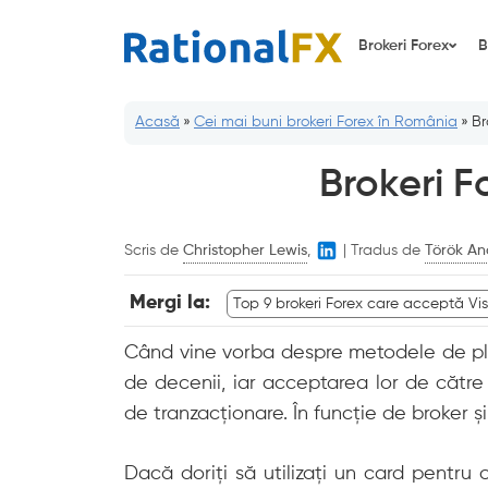
Sari
la
Brokeri Forex
B
conținut
Acasă
»
Cei mai buni brokeri Forex în România
»
Br
Brokeri F
Scris de
Christopher Lewis
,
|
Tradus de
Török An
Mergi la:
Top 9 brokeri Forex care acceptă Vi
Când vine vorba despre metodele de plată
de decenii, iar acceptarea lor de către 
de tranzacționare. În funcție de broker și
Dacă doriți să utilizați un card pentru 