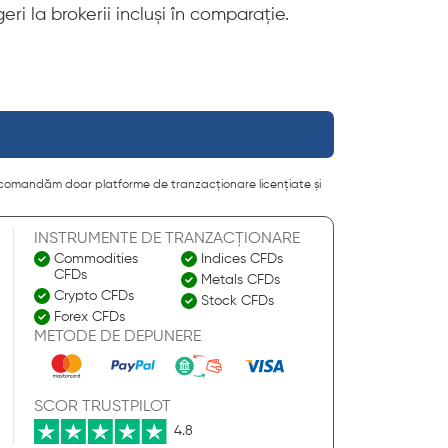
ri la brokerii incluși în comparație.
. Recomandăm doar platforme de tranzacționare licențiate și
INSTRUMENTE DE TRANZACȚIONARE
Commodities
Indices CFDs
CFDs
Metals CFDs
Crypto CFDs
Stock CFDs
Forex CFDs
METODE DE DEPUNERE
SCOR TRUSTPILOT
4.8