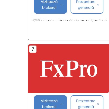
Vizitează
Prezentare
brokerul
generală
72,82% dintre conturile investitorilor de retail pierd bani
Vizitează
Prezentare
brokerul
generală