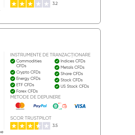
3.2
,
INSTRUMENTE DE TRANZACȚIONARE
Commodities
Indices CFDs
CFDs
Metals CFDs
Crypto CFDs
Share CFDs
Energy CFDs
Stock CFDs
ETF CFDs
US Stock CFDs
Forex CFDs
METODE DE DEPUNERE
SCOR TRUSTPILOT
3.5
be