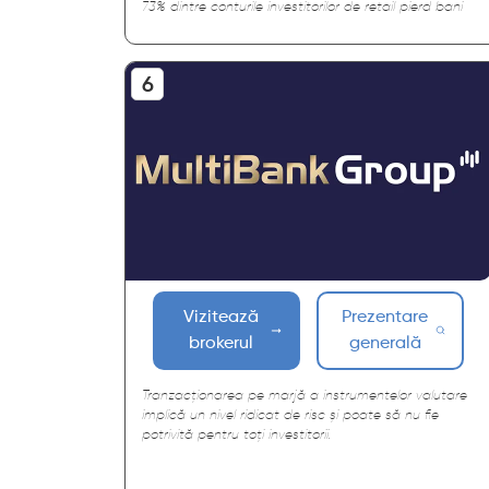
73% dintre conturile investitorilor de retail pierd bani
Vizitează
Prezentare
brokerul
generală
Tranzacționarea pe marjă a instrumentelor valutare
implică un nivel ridicat de risc și poate să nu fie
potrivită pentru toți investitorii.