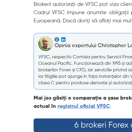
Brokerii autorizați de VFSC pot viza clienț
Cadrul VFSC impune anumite obligații pr
Europeană. Dacă doriți să aflați mai mult
Opinia expertului Christopher L
VFSC, respectiv Comisia pentru Servicii Fin
Oceanul Pacific. Funcționează din 1993 și admi
brokerilor Forex și CFD, iar serviciile privind
iar litigiile pot ajunge în fața instanțelor di
clasa C pentru produse derivate și autorizați
Mai jos găsiți o comparație a șase broker
actual în
registrul oficial VFSC
:
6 brokeri Forex