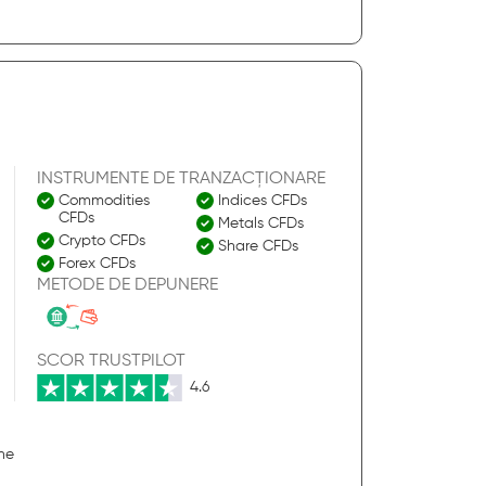
INSTRUMENTE DE TRANZACȚIONARE
Commodities
Indices CFDs
CFDs
Metals CFDs
Crypto CFDs
Share CFDs
Forex CFDs
METODE DE DEPUNERE
SCOR TRUSTPILOT
4.6
ine