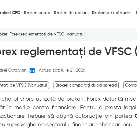
rokeri CFD
Brokeri cripto
Brokeri de acțiuni
Brokeri de mărfuri
okeri Forex reglementați de VFSC (Vanuatu)
orex reglementați de VFSC
drei Octavian
,
|
Actualizat:
iulie 21, 2026
entați de VFSC (Vanuatu)
Brokeri comparați după spread
Compa
dicție offshore utilizată de brokerii Forex datorită medi
t în marile centre financiare. Pentru a presta legal
anzacționare trebuie să obțină autorizație din partea
ă cu supravegherea sectorului financiar nebancar local.