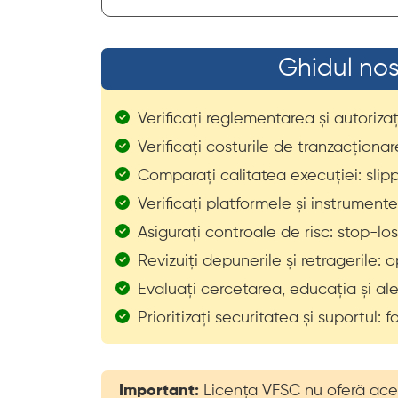
Ghidul nos
Verificați reglementarea și autorizaț
Verificați costurile de tranzacționa
Comparați calitatea execuției: slippag
Verificați platformele și instrument
Asigurați controale de risc: stop-los
Revizuiți depunerile și retragerile: 
Evaluați cercetarea, educația și ale
Prioritizați securitatea și suportul: 
Important:
Licența VFSC nu oferă acela