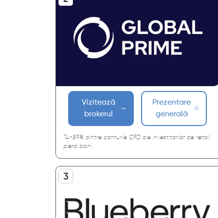
Vizitează
Prezentare
brokerul
generală
74-89% dintre conturile CFD ale investitorilor de retail
pierd bani