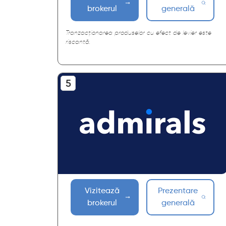
brokerul
generală
Tranzacționarea produselor cu efect de levier este
riscantă.
Vizitează
Prezentare
brokerul
generală