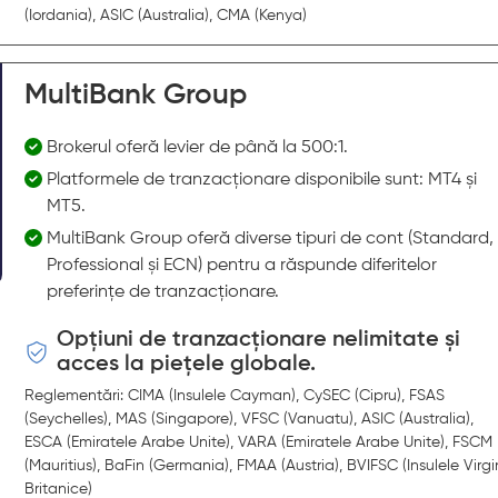
(Iordania), ASIC (Australia), CMA (Kenya)
MultiBank Group
Brokerul oferă levier de până la 500:1.
Platformele de tranzacționare disponibile sunt: MT4 și
MT5.
MultiBank Group oferă diverse tipuri de cont (Standard,
Professional și ECN) pentru a răspunde diferitelor
preferințe de tranzacționare.
Opțiuni de tranzacționare nelimitate și
acces la piețele globale.
Reglementări: CIMA (Insulele Cayman), CySEC (Cipru), FSAS
(Seychelles), MAS (Singapore), VFSC (Vanuatu), ASIC (Australia),
ESCA (Emiratele Arabe Unite), VARA (Emiratele Arabe Unite), FSCM
(Mauritius), BaFin (Germania), FMAA (Austria), BVIFSC (Insulele Virg
Britanice)