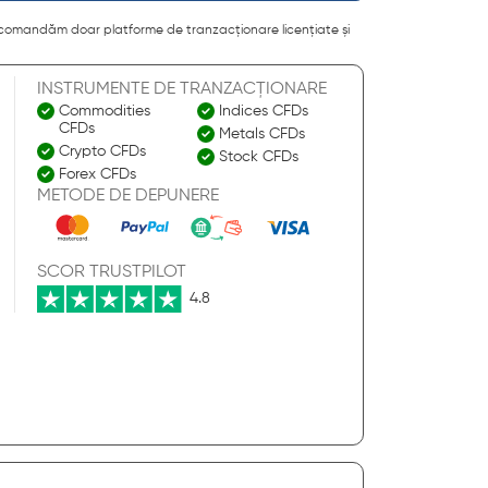
. Recomandăm doar platforme de tranzacționare licențiate și
INSTRUMENTE DE TRANZACȚIONARE
Commodities
Indices CFDs
CFDs
Metals CFDs
Crypto CFDs
Stock CFDs
Forex CFDs
METODE DE DEPUNERE
SCOR TRUSTPILOT
4.8