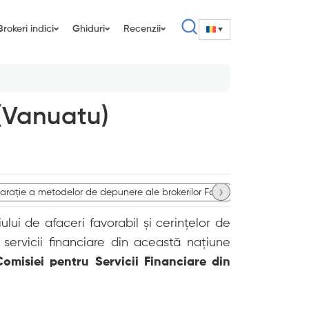
Brokeri indici
Ghiduri
Recenzii
 (Vanuatu)
›
rație a metodelor de depunere ale brokerilor Forex
Brokeri Forex
ului de afaceri favorabil și cerințelor de
 servicii financiare din această națiune
Comisiei pentru Servicii Financiare din