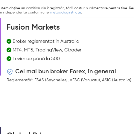
și putem obține un comision din înregistrări, fără costuri suplimentare pentru tine
rămân independente conform unei
metodologii stricte
.
Fusion Markets
Broker reglementat în Australia
MT4, MT5, TradingView, Ctrader
Levier de până la 500
Cel mai bun broker Forex, în general
Reglementări: FSAS (Seychelles), VFSC (Vanuatu), ASIC (Australia)