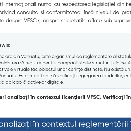
i internaționali numai cu respectarea legislației din fieca
ivind conduita și conformitatea, însă nivelul de prot
e despre VFSC și despre societățile aflate sub supraveg
ewis:
anciare din Vanuatu, este organismul de reglementare al statul
nistrează registre pentru companii și alte structuri juridice. Ac
 activele virtuale fac obiectul unor cerințe distincte. Nu există 
n Vanuatu. Este important să verificați segregarea fondurilor, ent
a aplicabilă activelor digitale.
i analizați în contextul licențierii VFSC. Verificați 
 analizați în contextul reglementări