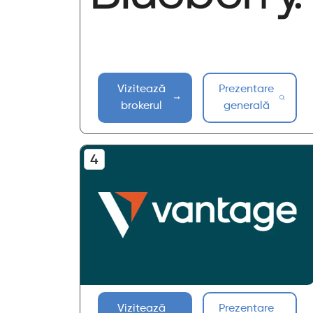
Vizitează
Prezentare
brokerul
generală
Vizitează
Prezentare