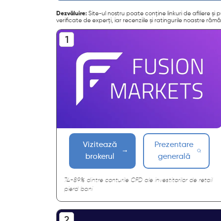
Dezvăluire:
Site-ul nostru poate conține linkuri de afiliere 
verificate de experți, iar recenziile și ratingurile noastre 
Vizitează
Prezentare
brokerul
generală
74-89% dintre conturile CFD ale investitorilor de retail
pierd bani