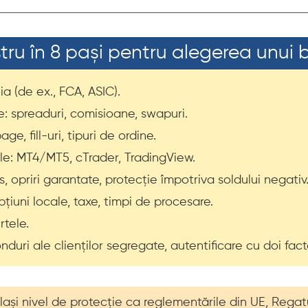
tru în 8 pași pentru alegerea unui b
ia (de ex., FCA, ASIC).
re: spreaduri, comisioane, swapuri.
e, fill-uri, tipuri de ordine.
ele: MT4/MT5, cTrader, TradingView.
s, opriri garantate, protecție împotriva soldului negativ
opțiuni locale, taxe, timpi de procesare.
rtele.
fonduri ale clienților segregate, autentificare cu doi fac
și nivel de protecție ca reglementările din UE, Regatul 