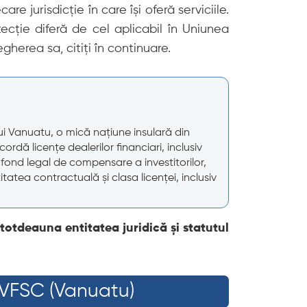
re jurisdicție în care își oferă serviciile.
ecție diferă de cel aplicabil în Uniunea
herea sa, citiți în continuare.
ui Vanuatu, o mică națiune insulară din
ordă licențe dealerilor financiari, inclusiv
un fond legal de compensare a investitorilor,
itatea contractuală și clasa licenței, inclusiv
întotdeauna entitatea juridică și statutul
i VFSC (Vanuatu)