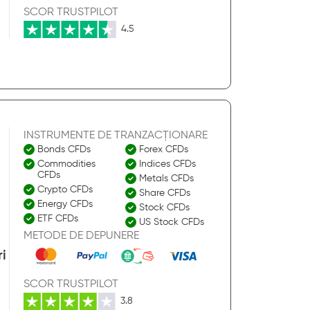
SCOR TRUSTPILOT
4.5
INSTRUMENTE DE TRANZACȚIONARE
Bonds CFDs
Forex CFDs
Commodities
Indices CFDs
CFDs
Metals CFDs
Crypto CFDs
Share CFDs
Energy CFDs
Stock CFDs
ETF CFDs
US Stock CFDs
METODE DE DEPUNERE
i
SCOR TRUSTPILOT
3.8