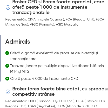
Broker CFD și Forex foarte apreciat, care
oferă peste 1 000 de instrumente
tranzacționabile
Reglementări: CIMA (Insulele Cayman), FCA (Regatul Unit), FSCA
(Africa de Sud), VFSC (Vanuatu), ASIC (Australia)
Admirals
Oferă o gamă excelentă de produse de investiții și
tranzacționare
Tranzacționare pe multiple dispozitive disponibilă prin
MT4 și MT5
Oferă peste 4 000 de instrumente CFD
Broker forex foarte bine cotat, cu spreadur
competitiv strânse
Reglementări: CIRO (Canada), CySEC (Cipru), EFSA (Estonia), FCA
(Regatul Unit), FSAS (Seychelles), FSCA (Africa de Sud), JSC