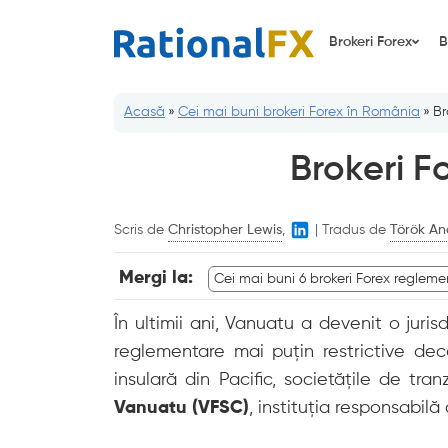
Sari
la
Brokeri Forex
B
conținut
Acasă
»
Cei mai buni brokeri Forex în România
»
Br
Brokeri F
Scris de
Christopher Lewis
,
|
Tradus de
Török An
Mergi la:
Cei mai buni 6 brokeri Forex reglem
În ultimii ani, Vanuatu a devenit o juris
reglementare mai puțin restrictive decâ
insulară din Pacific, societățile de tr
Vanuatu (VFSC)
, instituția responsabil