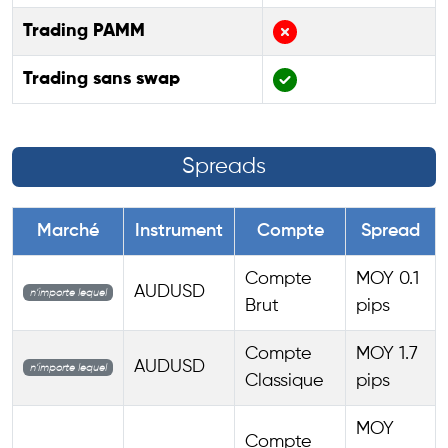
Trading PAMM
Trading sans swap
Spreads
Marché
Instrument
Compte
Spread
Compte
MOY 0.1
AUDUSD
n’importe lequel
Brut
pips
Compte
MOY 1.7
AUDUSD
n’importe lequel
Classique
pips
MOY
Compte