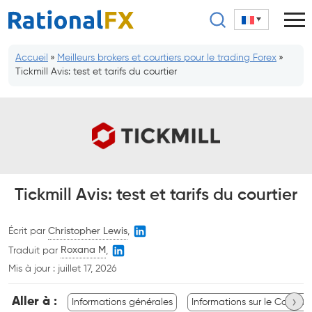
Aller
au
contenu
Accueil
»
Meilleurs brokers et courtiers pour le trading Forex
»
Tickmill Avis: test et tarifs du courtier
Tickmill Avis: test et tarifs du courtier
Écrit par
Christopher Lewis
,
Traduit par
Roxana M
,
Mis à jour :
juillet 17, 2026
›
Aller à :
Informations générales
Informations sur le Compte