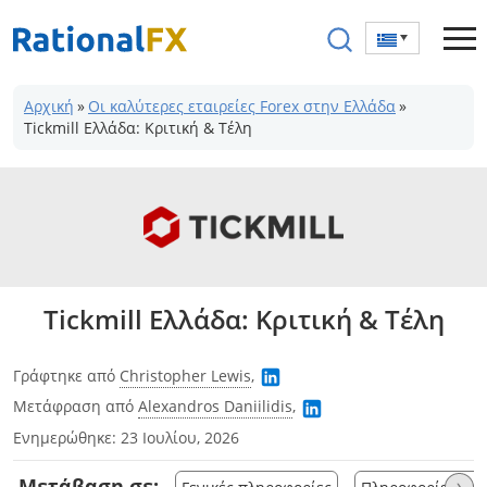
Μετάβαση
στο
περιεχόμενο
Αρχική
»
Οι καλύτερες εταιρείες Forex στην Ελλάδα
»
Tickmill Ελλάδα: Κριτική & Τέλη
Tickmill Ελλάδα: Κριτική & Τέλη
Γράφτηκε από
Christopher Lewis
,
Μετάφραση από
Alexandros Daniilidis
,
Ενημερώθηκε:
23 Ιουλίου, 2026
Μετάβαση σε:
›