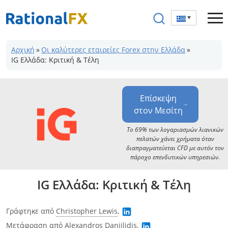
Μετάβαση
στο
περιεχόμενο
Αρχική
»
Οι καλύτερες εταιρείες Forex στην Ελλάδα
»
IG Ελλάδα: Κριτική & Τέλη
Επίσκεψη
στον Μεσίτη
Το 69% των λογαριασμών λιανικών
πελατών χάνει χρήματα όταν
διαπραγματεύεται CFD με αυτόν τον
πάροχο επενδυτικών υπηρεσιών.
IG Ελλάδα: Κριτική & Τέλη
Γράφτηκε από
Christopher Lewis
,
Μετάφραση από
Alexandros Daniilidis
,