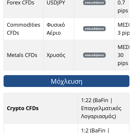
Forex CFDs
USDJPY
0.7
οποιοδήποτε
pips
Commodities
Φυσικό
ΜΕΣΟ
οποιοδήποτε
CFDs
Αέριο
3 pips
ΜΕΣΟ
Metals CFDs
Χρυσός
30
οποιοδήποτε
pips
Μόχλευση
1:22 (BaFin |
Crypto CFDs
Επαγγελματικός
Λογαριασμός)
1:2 (BaFin |