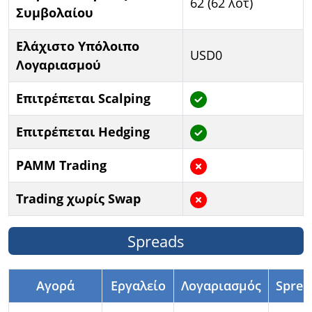
62 (62 λοτ)
Συμβολαίου
Ελάχιστο Υπόλοιπο
USD0
Λογαριασμού
Επιτρέπεται Scalping
Επιτρέπεται Hedging
PAMM Trading
Trading χωρίς Swap
Spreads
Αγορά
Εργαλείο
Λογαριασμός
Sprea