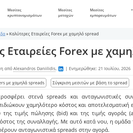
Μεσίτες
Μεσίτες
Μεσίτες
κρυπτονομισμάτων
μετοχών
εμπορευμάτων
άδα
»
Καλύτερες Εταιρείες Forex με χαμηλό spread
 Εταιρείες Forex με χαμ
η από
Alexandros Daniilidis
,
|
Ενημερώθηκε:
21 Ιουλίου, 2026
ers με χαμηλά spreads
Σύγκριση μεσιτών με βάση το spread
ροσφέρει στενά spreads και ανταγωνιστικές συ
επιδιώκουν χαμηλότερο κόστος και αποτελεσματική ε
της τιμής πώλησης (bid) και της τιμής αγοράς (
όστος της συναλλαγής. Με αυτό κατά νου, η ομάδα 
φέρουν ανταγωνιστικά spreads στην αγορά.