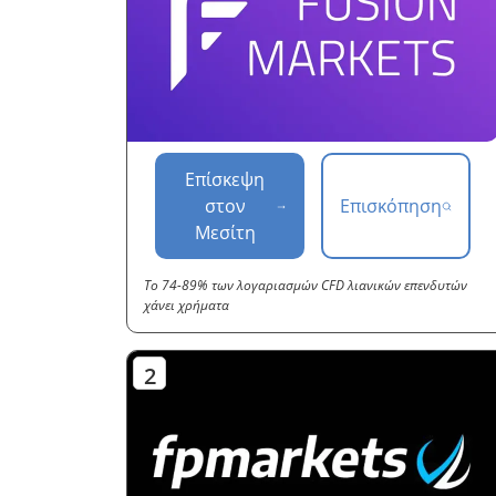
Επίσκεψη
στον
Επισκόπηση
Μεσίτη
Το 74-89% των λογαριασμών CFD λιανικών επενδυτών
χάνει χρήματα