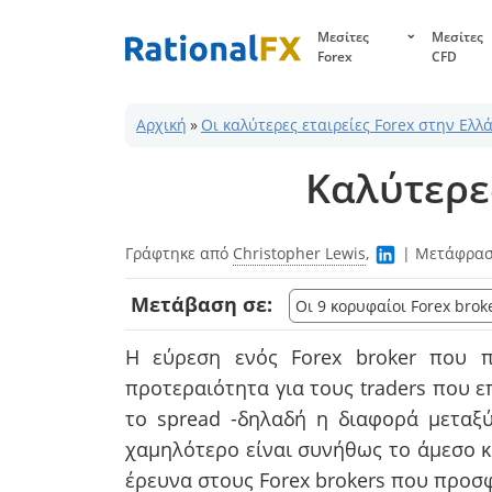
Μετάβαση
Μεσίτες
Μεσίτες
στο
Forex
CFD
περιεχόμενο
Αρχική
»
Οι καλύτερες εταιρείες Forex στην Ελλ
Καλύτερες
Γράφτηκε από
Christopher Lewis
,
|
Μετάφρασ
Μετάβαση σε:
Οι 9 κορυφαίοι Forex brok
Η εύρεση ενός Forex broker που π
προτεραιότητα για τους traders που 
το spread -δηλαδή η διαφορά μεταξύ 
χαμηλότερο είναι συνήθως το άμεσο κ
έρευνα στους Forex brokers που προσ