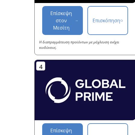
Επίσκεψη
στον
Επισκόπηση
Μεσίτη
Η διαπραγμάτευση προϊόντων με μόχλευση ενέχει
κινδύνους.
Επίσκεψη