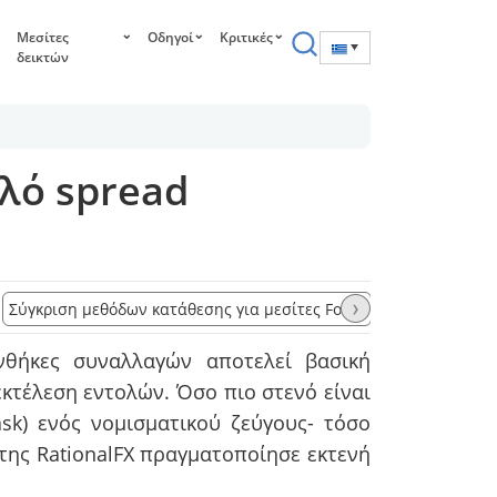
Μεσίτες
Οδηγοί
Κριτικές
δεικτών
ηλό spread
›
Σύγκριση μεθόδων κατάθεσης για μεσίτες Forex
Μεσίτες Fore
νθήκες συναλλαγών αποτελεί βασική
κτέλεση εντολών. Όσο πιο στενό είναι
ask) ενός νομισματικού ζεύγους- τόσο
της RationalFX πραγματοποίησε εκτενή