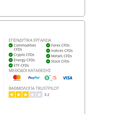
ΕΠΕΝΔΥΤΙΚΆ ΕΡΓΑΛΕΊΑ
Commodities
Forex CFDs
CFDs
Indices CFDs
Crypto CFDs
Metals CFDs
Energy CFDs
Stock CFDs
ETF CFDs
ΜΈΘΟΔΟΙ ΚΑΤΆΘΕΣΗΣ
ΒΑΘΜΟΛΟΓΊΑ TRUSTPILOT
3.2