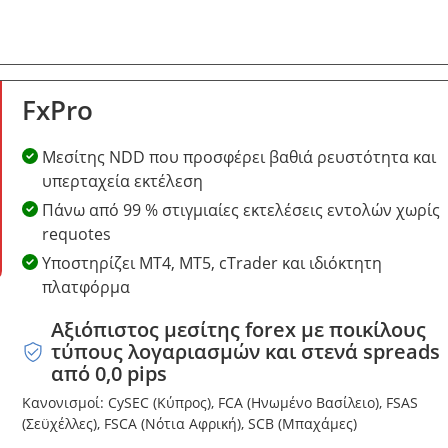
FxPro
Μεσίτης NDD που προσφέρει βαθιά ρευστότητα και
υπερταχεία εκτέλεση
Πάνω από 99 % στιγμιαίες εκτελέσεις εντολών χωρίς
requotes
Υποστηρίζει MT4, MT5, cTrader και ιδιόκτητη
πλατφόρμα
Αξιόπιστος μεσίτης forex με ποικίλους
τύπους λογαριασμών και στενά spreads
από 0,0 pips
Κανονισμοί: CySEC (Κύπρος), FCA (Ηνωμένο Βασίλειο), FSAS
(Σεϋχέλλες), FSCA (Νότια Αφρική), SCB (Μπαχάμες)