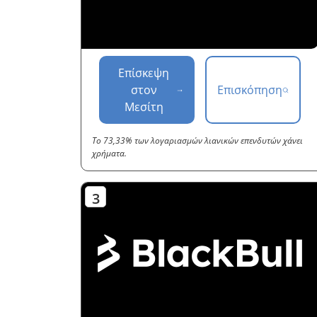
Επίσκεψη
στον
Επισκόπηση
Μεσίτη
Το 73,33% των λογαριασμών λιανικών επενδυτών χάνει
χρήματα.