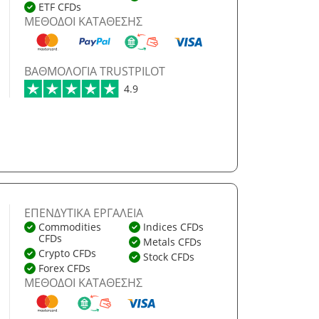
ETF CFDs
ΜΈΘΟΔΟΙ ΚΑΤΆΘΕΣΗΣ
ΒΑΘΜΟΛΟΓΊΑ TRUSTPILOT
4.9
ΕΠΕΝΔΥΤΙΚΆ ΕΡΓΑΛΕΊΑ
Commodities
Indices CFDs
CFDs
Metals CFDs
Crypto CFDs
Stock CFDs
Forex CFDs
ΜΈΘΟΔΟΙ ΚΑΤΆΘΕΣΗΣ