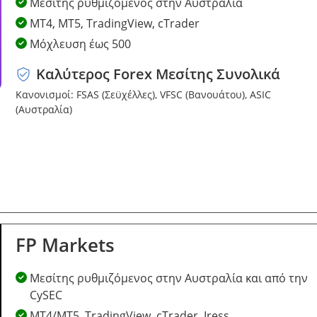
Μεσίτης ρυθμιζόμενος στην Αυστραλία
MT4, MT5, TradingView, cTrader
Μόχλευση έως 500
Καλύτερος Forex Μεσίτης Συνολικά
Κανονισμοί: FSAS (Σεϋχέλλες), VFSC (Βανουάτου), ASIC
(Αυστραλία)
FP Markets
Μεσίτης ρυθμιζόμενος στην Αυστραλία και από την
CySEC
MT4/MT5, TradingView, cTrader, Iress