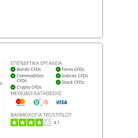
ΕΠΕΝΔΥΤΙΚΆ ΕΡΓΑΛΕΊΑ
Bonds CFDs
Forex CFDs
Commodities
Indices CFDs
CFDs
Stock CFDs
ι
Crypto CFDs
ΜΈΘΟΔΟΙ ΚΑΤΆΘΕΣΗΣ
ΒΑΘΜΟΛΟΓΊΑ TRUSTPILOT
4.1