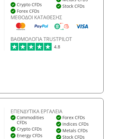
Crypto CFDs
Stock CFDs
Forex CFDs
ΜΈΘΟΔΟΙ ΚΑΤΆΘΕΣΗΣ
ΒΑΘΜΟΛΟΓΊΑ TRUSTPILOT
4.8
ΕΠΕΝΔΥΤΙΚΆ ΕΡΓΑΛΕΊΑ
Commodities
Forex CFDs
CFDs
Indices CFDs
Crypto CFDs
Metals CFDs
Energy CFDs
Stock CFDs