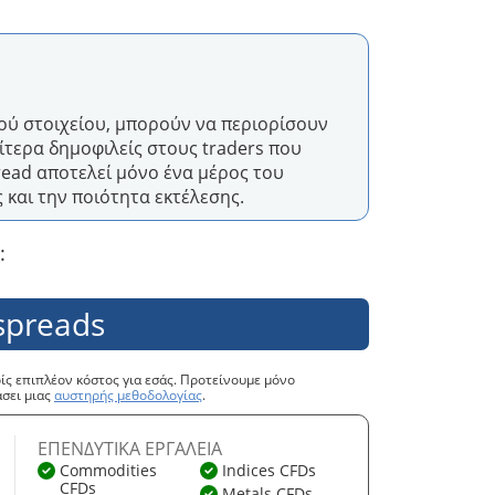
κού στοιχείου, μπορούν να περιορίσουν
ίτερα δημοφιλείς στους traders που
ead αποτελεί μόνο ένα μέρος του
 και την ποιότητα εκτέλεσης.
:
spreads
ς επιπλέον κόστος για εσάς. Προτείνουμε μόνο
άσει μιας
αυστηρής μεθοδολογίας
.
ΕΠΕΝΔΥΤΙΚΆ ΕΡΓΑΛΕΊΑ
Commodities
Indices CFDs
CFDs
Metals CFDs