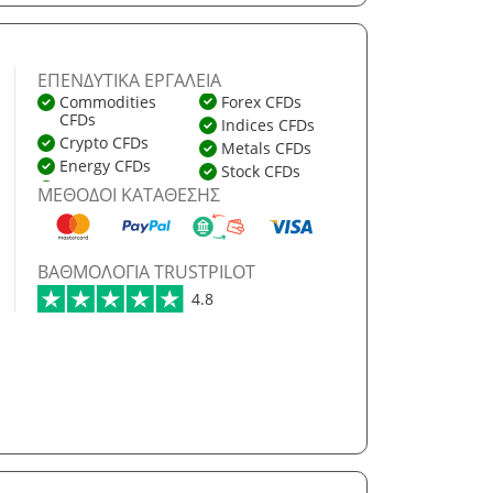
ΕΠΕΝΔΥΤΙΚΆ ΕΡΓΑΛΕΊΑ
Commodities
Forex CFDs
CFDs
Indices CFDs
Crypto CFDs
Metals CFDs
Energy CFDs
Stock CFDs
ΜΈΘΟΔΟΙ ΚΑΤΆΘΕΣΗΣ
ΒΑΘΜΟΛΟΓΊΑ TRUSTPILOT
4.8