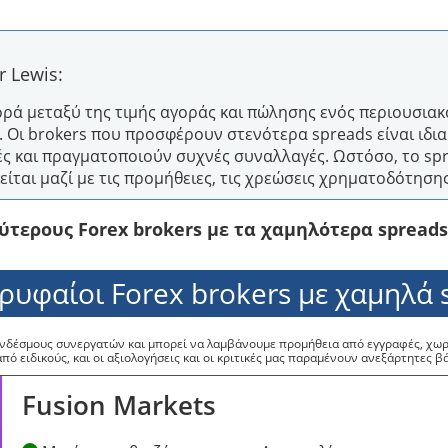
 Lewis:
ορά μεταξύ της τιμής αγοράς και πώλησης ενός περιουσια
 Οι brokers που προσφέρουν στενότερα spreads είναι ιδια
 και πραγματοποιούν συχνές συναλλαγές. Ωστόσο, το spr
είται μαζί με τις προμήθειες, τις χρεώσεις χρηματοδότησης
τερους Forex brokers με τα χαμηλότερα spreads
ορυφαίοι Forex brokers με χαμηλά 
υνδέσμους συνεργατών και μπορεί να λαμβάνουμε προμήθεια από εγγραφές, χωρί
 ειδικούς, και οι αξιολογήσεις και οι κριτικές μας παραμένουν ανεξάρτητες β
Fusion Markets