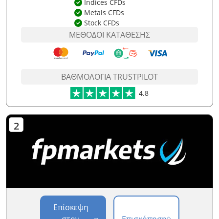
Indices CFDs
Metals CFDs
Stock CFDs
ΜΈΘΟΔΟΙ ΚΑΤΆΘΕΣΗΣ
ΒΑΘΜΟΛΟΓΊΑ TRUSTPILOT
4.8
Επίσκεψη
στον
Επισκόπηση