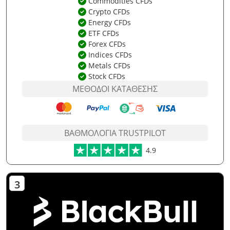
Commodities CFDs
Crypto CFDs
Energy CFDs
ETF CFDs
Forex CFDs
Indices CFDs
Metals CFDs
Stock CFDs
ΜΈΘΟΔΟΙ ΚΑΤΆΘΕΣΗΣ
ΒΑΘΜΟΛΟΓΊΑ TRUSTPILOT
4.9