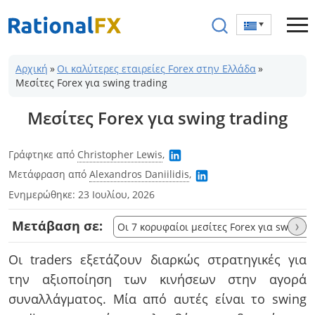
Μετάβαση
στο
περιεχόμενο
Αρχική
»
Οι καλύτερες εταιρείες Forex στην Ελλάδα
»
Μεσίτες Forex για swing trading
Μεσίτες Forex για swing trading
Γράφτηκε από
Christopher Lewis
,
Μετάφραση από
Alexandros Daniilidis
,
Ενημερώθηκε:
23 Ιουλίου, 2026
Μετάβαση σε:
›
Οι 7 κορυφαίοι μεσίτες Forex για swing t
Οι traders εξετάζουν διαρκώς στρατηγικές για
την αξιοποίηση των κινήσεων στην αγορά
συναλλάγματος. Μία από αυτές είναι το swing