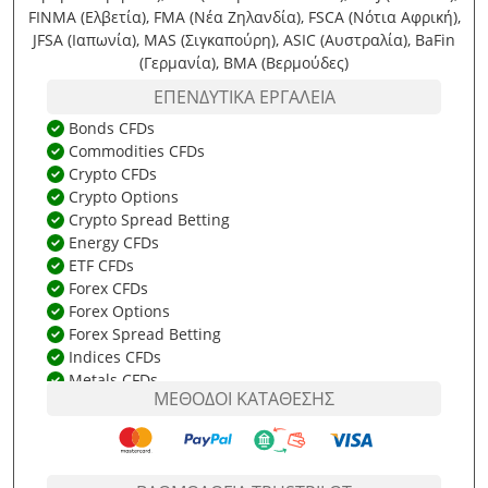
FINMA (Ελβετία), FMA (Νέα Ζηλανδία), FSCA (Νότια Αφρική),
JFSA (Ιαπωνία), MAS (Σιγκαπούρη), ASIC (Αυστραλία), BaFin
(Γερμανία), BMA (Βερμούδες)
ΕΠΕΝΔΥΤΙΚΆ ΕΡΓΑΛΕΊΑ
Bonds CFDs
Commodities CFDs
Crypto CFDs
Crypto Options
Crypto Spread Betting
Energy CFDs
ETF CFDs
Forex CFDs
Forex Options
Forex Spread Betting
Indices CFDs
Metals CFDs
ΜΈΘΟΔΟΙ ΚΑΤΆΘΕΣΗΣ
Share CFDs
Stock CFDs
US Stock CFDs
US Δικαιώματα Προαίρεσης Μετοχών