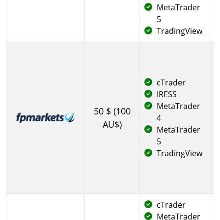
MetaTrader
5
TradingView
cTrader
IRESS
Μ
MetaTrader
50 $ (100
4
AU$)
MetaTrader
5
TradingView
cTrader
MetaTrader