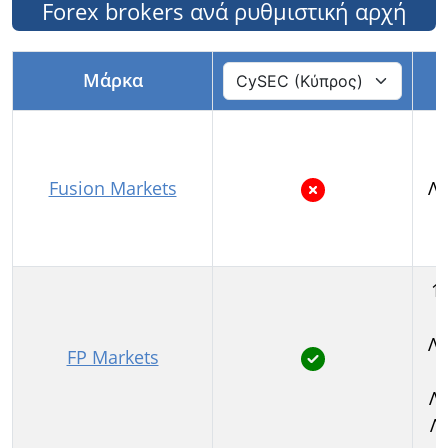
Forex brokers ανά ρυθμιστική αρχή
Μάρκα
1
Fusion Markets
Λο
1
Λο
FP Markets
Λι
Λ