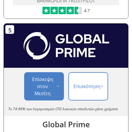
ΒΑΘΜΟΛΟΓΊΑ TRUSTPILOT
4.7
Επίσκεψη
στον
Επισκόπηση
Μεσίτη
Το 74-89% των λογαριασμών CFD λιανικών επενδυτών χάνει χρήματα
Global Prime