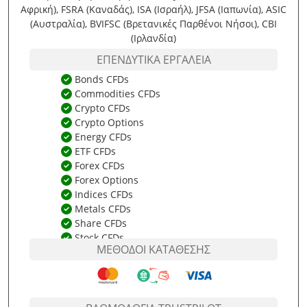
Αφρική), FSRA (Καναδάς), ISA (Ισραήλ), JFSA (Ιαπωνία), ASIC
(Αυστραλία), BVIFSC (Βρετανικές Παρθένοι Νήσοι), CBI
(Ιρλανδία)
ΕΠΕΝΔΥΤΙΚΆ ΕΡΓΑΛΕΊΑ
Bonds CFDs
Commodities CFDs
Crypto CFDs
Crypto Options
Energy CFDs
ETF CFDs
Forex CFDs
Forex Options
Indices CFDs
Metals CFDs
Share CFDs
Stock CFDs
ΜΈΘΟΔΟΙ ΚΑΤΆΘΕΣΗΣ
US Δικαιώματα Προαίρεσης Μετοχών
Δικαιώματα Προαίρεσης Επί Δεικτών
Δικαιώματα Προαίρεσης Μετοχών