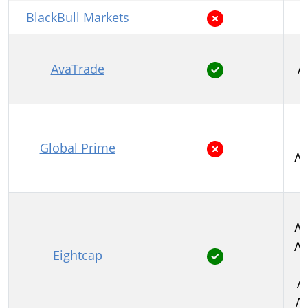
BlackBull Markets
AvaTrade
Λ
1
Global Prime
Λο
Λι
Λο
Eightcap
Λ
Λ