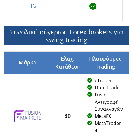
IG
Συνολική σύγκριση Forex brokers για
swing trading
Ελαχ.
Πλατφόρμες
Μάρκα
S
Κατάθεση
Trading
cTrader
DupliTrade
Fusion+
Αντιγραφή
Μ
Συναλλαγών
$0
MetaFX
MetaTrader
4