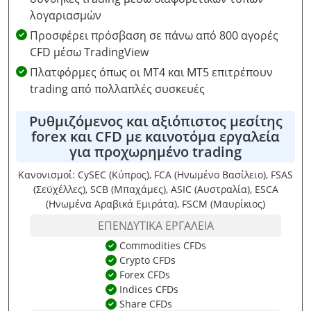
λογαριασμών
Προσφέρει πρόσβαση σε πάνω από 800 αγορές
CFD μέσω TradingView
Πλατφόρμες όπως οι MT4 και MT5 επιτρέπουν
trading από πολλαπλές συσκευές
Ρυθμιζόμενος και αξιόπιστος μεσίτης
forex και CFD με καινοτόμα εργαλεία
για προχωρημένο trading
Κανονισμοί: CySEC (Κύπρος), FCA (Ηνωμένο Βασίλειο), FSAS
(Σεϋχέλλες), SCB (Μπαχάμες), ASIC (Αυστραλία), ESCA
(Ηνωμένα Αραβικά Εμιράτα), FSCM (Μαυρίκιος)
ΕΠΕΝΔΥΤΙΚΆ ΕΡΓΑΛΕΊΑ
Commodities CFDs
Crypto CFDs
Forex CFDs
Indices CFDs
Share CFDs