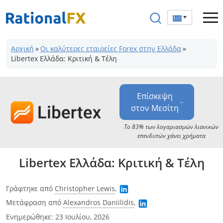
Μετάβαση
στο
περιεχόμενο
Αρχική
»
Οι καλύτερες εταιρείες Forex στην Ελλάδα
»
Libertex Ελλάδα: Κριτική & Τέλη
Επίσκεψη
στον Μεσίτη
Το 83% των λογαριασμών λιανικών
επενδυτών χάνει χρήματα
Libertex Ελλάδα: Κριτική & Τέλη
Γράφτηκε από
Christopher Lewis
,
Μετάφραση από
Alexandros Daniilidis
,
Ενημερώθηκε:
23 Ιουλίου, 2026