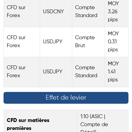
MOY
CFD sur
Compte
USDCNY
3.26
Forex
Standard
pips
MOY
CFD sur
Compte
USDJPY
0.31
Forex
Brut
pips
MOY
CFD sur
Compte
USDJPY
1.41
Forex
Standard
pips
Effet de levier
1:10 (ASIC |
CFD sur matières
Compte de
premières