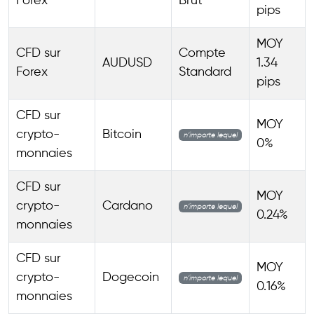
Forex
Brut
pips
MOY
CFD sur
Compte
AUDUSD
1.34
Forex
Standard
pips
CFD sur
MOY
crypto-
Bitcoin
n’importe lequel
0%
monnaies
CFD sur
MOY
crypto-
Cardano
n’importe lequel
0.24%
monnaies
CFD sur
MOY
crypto-
Dogecoin
n’importe lequel
0.16%
monnaies