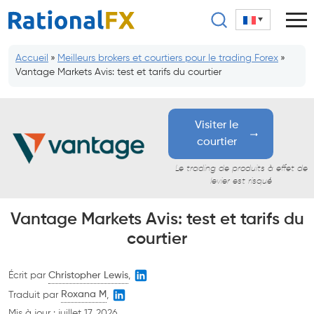
Aller
au
contenu
Accueil
»
Meilleurs brokers et courtiers pour le trading Forex
»
Vantage Markets Avis: test et tarifs du courtier
Visiter le
courtier
Le trading de produits à effet de
levier est risqué
Vantage Markets Avis: test et tarifs du
courtier
Écrit par
Christopher Lewis
,
Traduit par
Roxana M
,
Mis à jour :
juillet 17, 2026