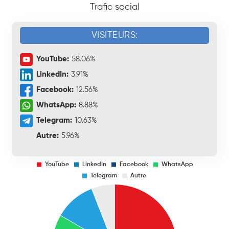
Trafic social
VISITEURS:
YouTube:
58.06%
LinkedIn:
3.91%
Facebook:
12.56%
WhatsApp:
8.88%
Telegram:
10.63%
Autre:
5.96%