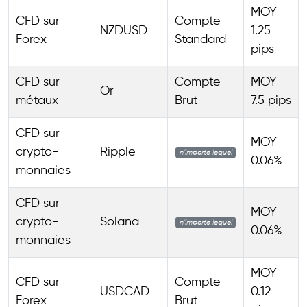
MOY
CFD sur
Compte
NZDUSD
1.25
Forex
Standard
pips
CFD sur
Compte
MOY
Or
métaux
Brut
7.5 pips
CFD sur
MOY
crypto-
Ripple
n’importe lequel
0.06%
monnaies
CFD sur
MOY
crypto-
Solana
n’importe lequel
0.06%
monnaies
MOY
CFD sur
Compte
USDCAD
0.12
Forex
Brut