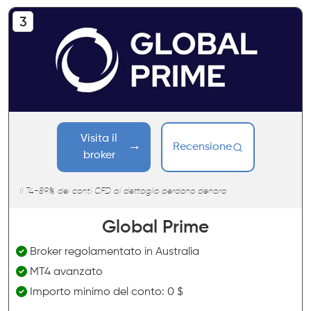
Visita il
Recensione
broker
Il 74-89% dei conti CFD al dettaglio perdono denaro
Global Prime
Broker regolamentato in Australia
MT4 avanzato
Importo minimo del conto: 0 $