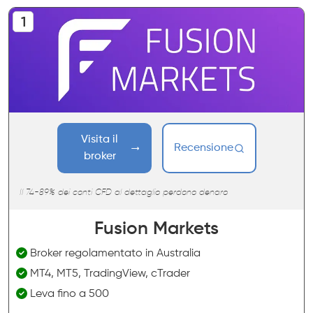
Visita il
Recensione
broker
Il 74-89% dei conti CFD al dettaglio perdono denaro
Fusion Markets
Broker regolamentato in Australia
MT4, MT5, TradingView, cTrader
Leva fino a 500