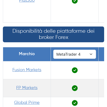
Plus500
(
Disponibilità delle piattaforme dei
broker Forex
Marchio
Fusion Markets
FP Markets
Global Prime