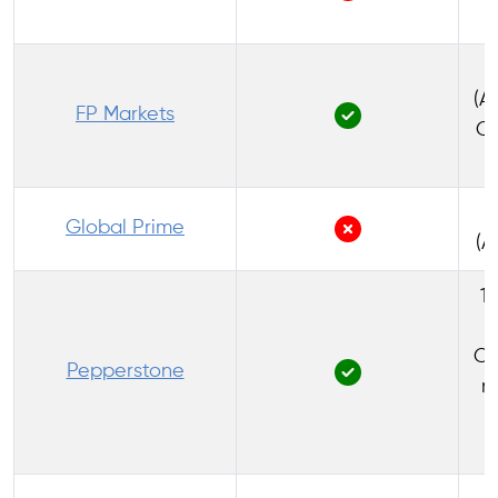
1
(A
FP Markets
Co
Global Prime
(A
1
Co
Pepperstone
re