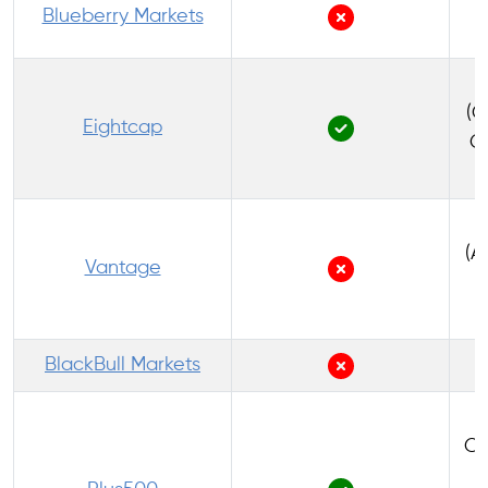
1
Blueberry Markets
(C
Eightcap
Co
(A
Vantage
C
BlackBull Markets
Co
r