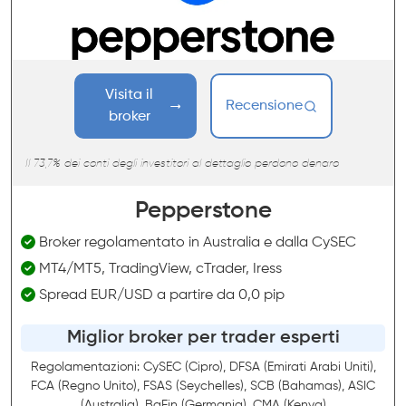
Visita il
Recensione
broker
Il 73,7% dei conti degli investitori al dettaglio perdono denaro
Pepperstone
Broker regolamentato in Australia e dalla CySEC
MT4/MT5, TradingView, cTrader, Iress
Spread EUR/USD a partire da 0,0 pip
Miglior broker per trader esperti
Regolamentazioni: CySEC (Cipro), DFSA (Emirati Arabi Uniti),
FCA (Regno Unito), FSAS (Seychelles), SCB (Bahamas), ASIC
(Australia), BaFin (Germania), CMA (Kenya)