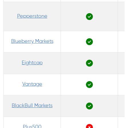
Pepperstone
P
Blueberry Markets
Eightcap
Vantage
BlackBull Markets
P
Plus500