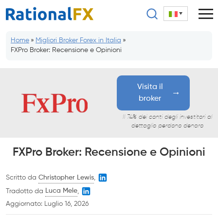
Salta
al
contenuto
Home
»
Migliori Broker Forex in Italia
»
FXPro Broker: Recensione e Opinioni
Visita il
broker
Il 74% dei conti degli investitori al
dettaglio perdono denaro
FXPro Broker: Recensione e Opinioni
Scritto da
Christopher Lewis
,
Tradotto da
Luca Mele
,
Aggiornato:
Luglio 16, 2026