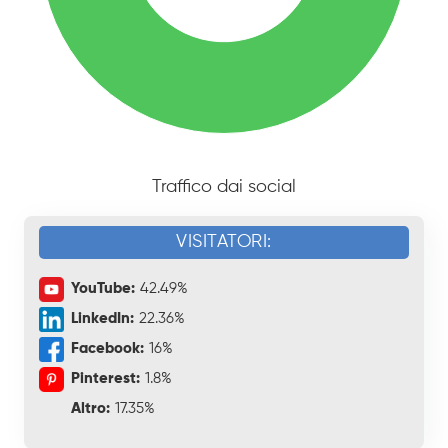
Traffico dai social
VISITATORI:
YouTube:
42.49%
LinkedIn:
22.36%
Facebook:
16%
Pinterest:
1.8%
Altro:
17.35%