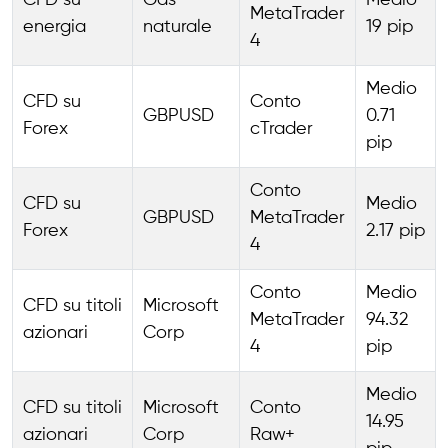
CFD su
Gas
Medio
MetaTrader
energia
naturale
19 pip
4
Medio
CFD su
Conto
GBPUSD
0.71
Forex
cTrader
pip
Conto
CFD su
Medio
GBPUSD
MetaTrader
Forex
2.17 pip
4
Conto
Medio
CFD su titoli
Microsoft
MetaTrader
94.32
azionari
Corp
4
pip
Medio
CFD su titoli
Microsoft
Conto
14.95
azionari
Corp
Raw+