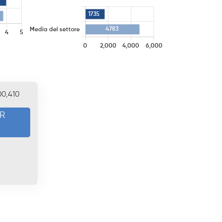
00,410
ER