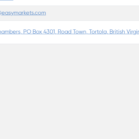
@easymarkets.com
hambers, PO Box 4301, Road Town, Tortola, British Virgi