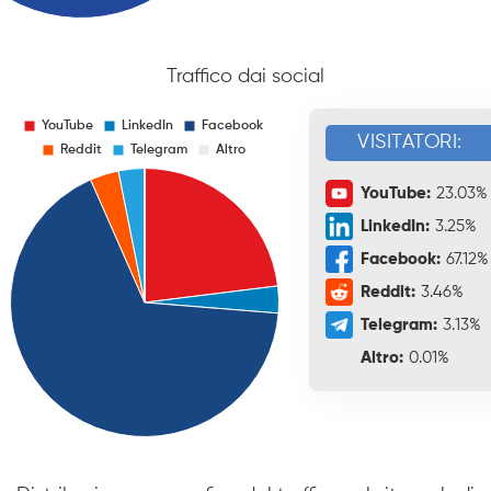
Traffico dai social
VISITATORI:
YouTube:
23.03%
LinkedIn:
3.25%
Facebook:
67.12%
Reddit:
3.46%
Telegram:
3.13%
Altro:
0.01%