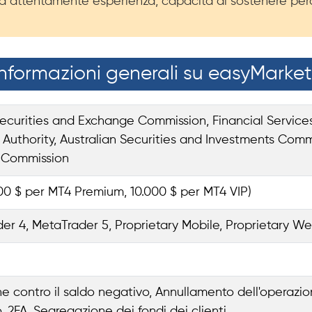
Valuta attentamente esperienza, capacità di sostenere pe
Informazioni generali su easyMarket
ecurities and Exchange Commission, Financial Services 
uthority, Australian Securities and Investments Commiss
 Commission
000 $ per MT4 Premium, 10.000 $ per MT4 VIP)
er 4, MetaTrader 5, Proprietary Mobile, Proprietary W
ne contro il saldo negativo, Annullamento dell'operazio
, 2FA, Segregazione dei fondi dei clienti