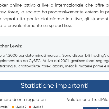
oker online attivo a livello internazionale che offr
asy-forex, la società ha progressivamente esteso la pr
o soprattutto per le piattaforme intuitive, gli strument
ato prevalentemente su spread fissi.
opher Lewis:
no a 1:2000 per determinati mercati. Sono disponibili TradingV
lamentato da CySEC. Attivo dal 2001, gestisce fondi segregati 
rading su criptovalute, forex, azioni, metalli, materie prime e in
Statistiche importanti
mero di enti regolatori
Valutazione TrustPilo