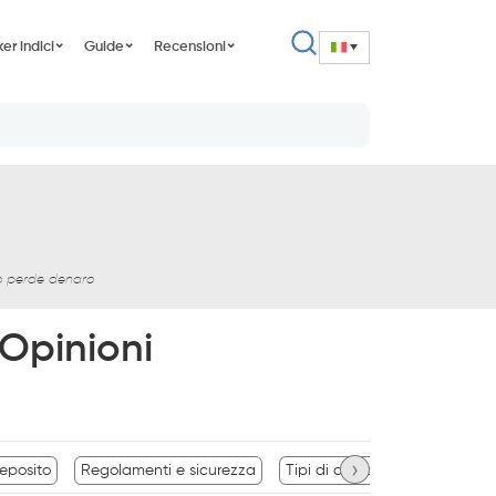
er indici
Guide
Recensioni
lio perde denaro
Opinioni
›
eposito
Regolamenti e sicurezza
Tipi di conto e caratteristiche