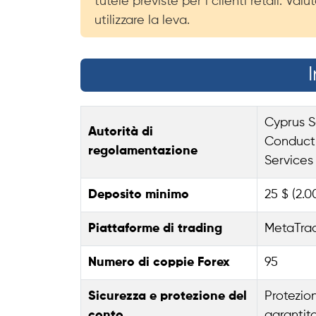
tutele previste per i clienti retail. 
utilizzare la leva.
Cyprus S
Autorità di
Conduct A
regolamentazione
Services
Deposito minimo
25 $ (2.
Piattaforme di trading
MetaTrad
Numero di coppie Forex
95
Sicurezza e protezione del
Protezio
conto
garantito