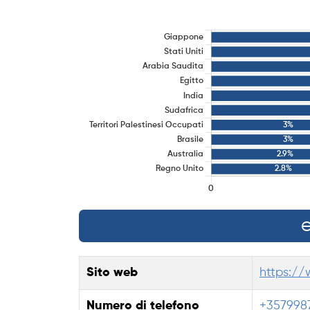
e
Sito web
https:/
Numero di telefono
+357998