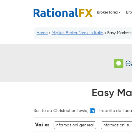
Salta
al
Broker forex
Br
contenuto
Home
»
Migliori Broker Forex in Italia
»
Easy Markets
Easy Ma
Scritto da
Christopher Lewis
,
|
Tradotto da
Luca
Vai a:
Informazioni generali
Informazioni su