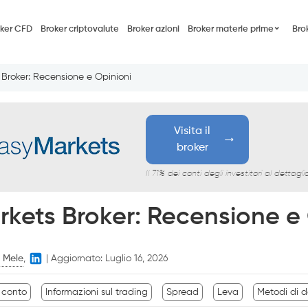
oker CFD
Broker criptovalute
Broker azioni
Broker materie prime
Brok
 Broker: Recensione e Opinioni
Visita il
broker
Il 71% dei conti degli investitori al dettag
rkets Broker: Recensione e 
 Mele
,
|
Aggiornato:
Luglio 16, 2026
l conto
Informazioni sul trading
Spread
Leva
Metodi di d