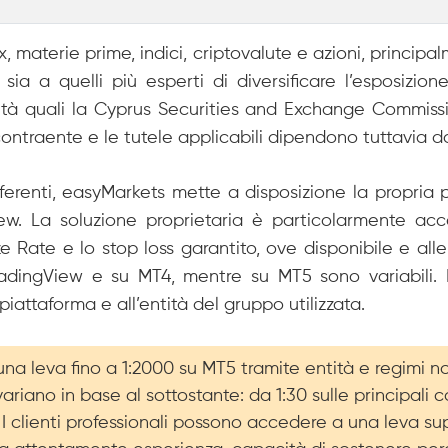
materie prime, indici, criptovalute e azioni, principal
ia a quelli più esperti di diversificare l’esposizion
ità quali la Cyprus Securities and Exchange Commissi
ontraente e le tutele applicabili dipendono tuttavia da
fferenti, easyMarkets mette a disposizione la propria
w. La soluzione proprietaria è particolarmente acc
Rate e lo stop loss garantito, ove disponibile e alle r
radingView e su MT4, mentre su MT5 sono variabili. Le
iattaforma e all’entità del gruppo utilizzata.
 leva fino a 1:2000 su MT5 tramite entità e regimi non a
FD variano in base al sottostante: da 1:30 sulle principali 
. I clienti professionali possono accedere a una leva s