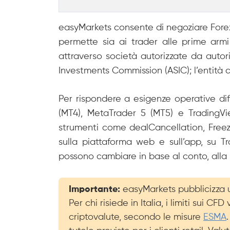
easyMarkets consente di negoziare Forex, 
permette sia ai trader alle prime armi s
attraverso società autorizzate da autor
Investments Commission (ASIC); l’entità c
Per rispondere a esigenze operative di
(MT4), MetaTrader 5 (MT5) e TradingVie
strumenti come dealCancellation, Freeze 
sulla piattaforma web e sull’app, su T
possono cambiare in base al conto, alla p
Importante:
easyMarkets pubblicizza una
Per chi risiede in Italia, i limiti sui C
criptovalute, secondo le misure
ESMA