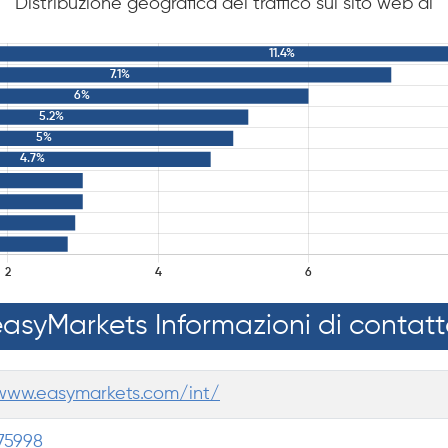
Distribuzione geografica del traffico sul sito web di
asyMarkets Informazioni di contat
/www.easymarkets.com/int/
75998