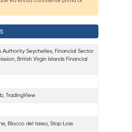
rdite ed entità contraente prima di
s
Authority Seychelles, Financial Sector
ion, British Virgin Islands Financial
eb, TradingView
ne, Blocco del tasso, Stop Loss