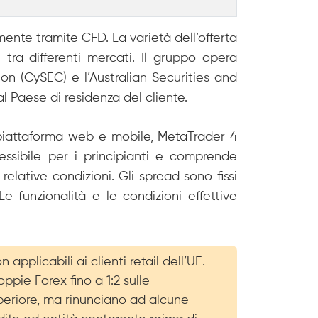
mente tramite CFD. La varietà dell’offerta
e tra differenti mercati. Il gruppo opera
on (CySEC) e l’Australian Securities and
l Paese di residenza del cliente.
 piattaforma web e mobile, MetaTrader 4
essibile per i principianti e comprende
elative condizioni. Gli spread sono fissi
 funzionalità e le condizioni effettive
pplicabili ai clienti retail dell’UE.
coppie Forex fino a 1:2 sulle
uperiore, ma rinunciano ad alcune