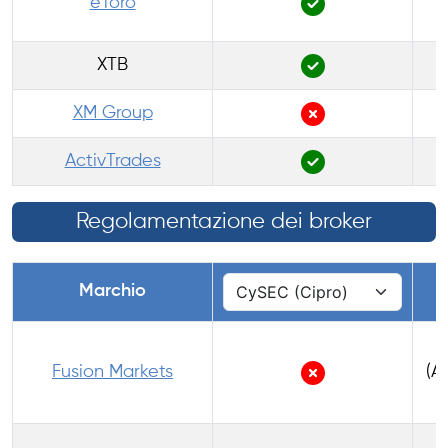
eToro
XTB
XM Group
ActivTrades
Regolamentazione dei broker
Marchio
Fusion Markets
(A
1