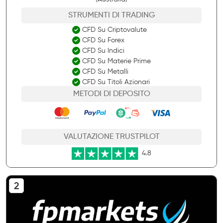
STRUMENTI DI TRADING
CFD Su Criptovalute
CFD Su Forex
CFD Su Indici
CFD Su Materie Prime
CFD Su Metalli
CFD Su Titoli Azionari
METODI DI DEPOSITO
VALUTAZIONE TRUSTPILOT
4.8