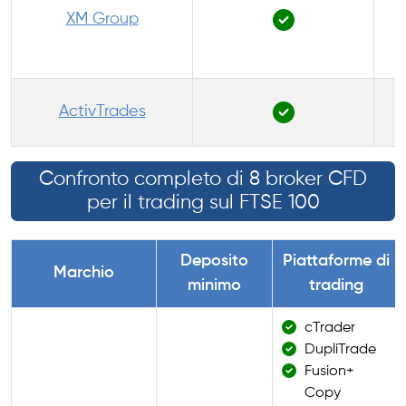
XM Group
P
ActivTrades
Confronto completo di 8 broker CFD
per il trading sul FTSE 100
Deposito
Piattaforme di
Marchio
minimo
trading
cTrader
DupliTrade
Fusion+
Copy