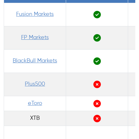
Fusion Markets
FP Markets
BlackBull Markets
P
Plus500
eToro
XTB