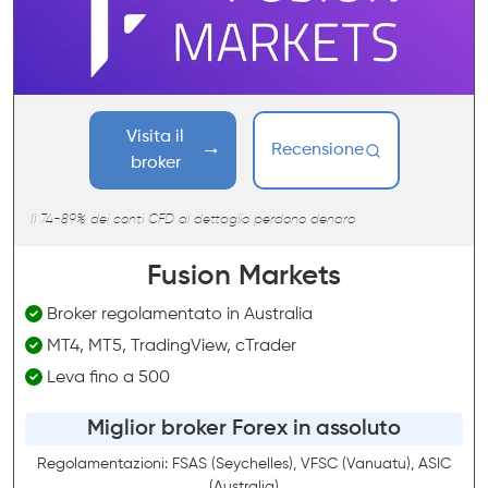
Visita il
Recensione
broker
Il 74-89% dei conti CFD al dettaglio perdono denaro
Fusion Markets
Broker regolamentato in Australia
MT4, MT5, TradingView, cTrader
Leva fino a 500
Miglior broker Forex in assoluto
Regolamentazioni: FSAS (Seychelles), VFSC (Vanuatu), ASIC
(Australia)