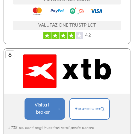
VALUTAZIONE TRUSTPILOT
4.2
Visita il
Recensione
broker
Il 73% dei conti degli investitori retail perde denaro