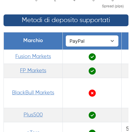
Metodi di deposito supportati
Marchio
Fusion Markets
FP Markets
BlackBull Markets
Plus500
50