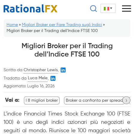
Salta
al
contenuto
Home
»
Migliori Broker per Fare Trading sugli Indici
»
Migliori Broker per il Trading dell’Indice FTSE 100
Migliori Broker per il Trading
dell’Indice FTSE 100
Scritto da
Christopher Lewis
,
Tradotto da
Luca Mele
,
Aggiornato:
Luglio 16, 2026
›
Vai a:
I 8 migliori broker
Broker a confronto per spread
B
L’indice Financial Times Stock Exchange 100 (FTSE
100) è uno degli indici azionari più negoziati e
seguiti al mondo. Riunisce le 100 maggiori società