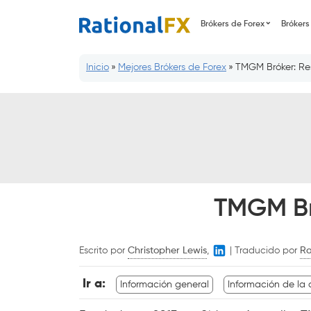
Saltar
Brókers de Forex
Brókers
al
contenido
Inicio
»
Mejores Brókers de Forex
»
TMGM Bróker: Re
TMGM Br
Escrito por
Christopher Lewis
,
|
Traducido por
Ra
Ir a:
Información general
Información de la