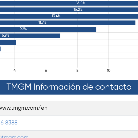
TMGM Información de contacto
/www.tmgm.com/en
36 8388
@tmgm.com