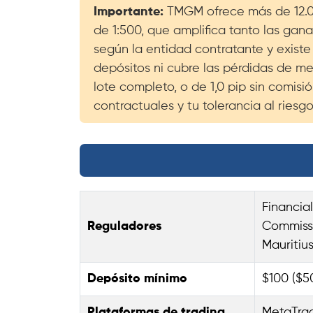
Importante:
TMGM ofrece más de 12.00
de 1:500, que amplifica tanto las ga
según la entidad contratante y existe
depósitos ni cubre las pérdidas de m
lote completo, o de 1,0 pip sin comisi
contractuales y tu tolerancia al riesg
Financia
Reguladores
Commissi
Mauritius
Depósito mínimo
$100 ($5
Plataformas de trading
MetaTrad