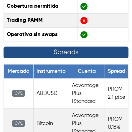
Cobertura permitida
Trading PAMM
Operativa sin swaps
Spreads
Mercado
Instrumento
Cuenta
Spread
Advantage
PROM
AUDUSD
Plus
C/Q
2.1 pips
(Standard
Advantage
PROM
Bitcoin
Plus
C/Q
0.16%
(Standard