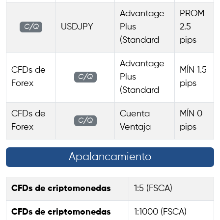
Advantage
PROM
USDJPY
Plus
2.5
C/Q
(Standard
pips
Advantage
CFDs de
MÍN 1.5
Plus
C/Q
Forex
pips
(Standard
CFDs de
Cuenta
MÍN 0
C/Q
Forex
Ventaja
pips
Apalancamiento
CFDs de criptomonedas
1:5 (FSCA)
CFDs de criptomonedas
1:1000 (FSCA)