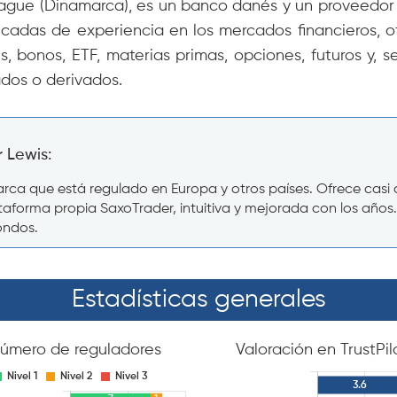
ue (Dinamarca), es un banco danés y un proveedor in
écadas de experiencia en los mercados financieros,
s, bonos, ETF, materias primas, opciones, futuros y, 
ados o derivados.
 Lewis:
a que está regulado en Europa y otros países. Ofrece casi cu
plataforma propia SaxoTrader, intuitiva y mejorada con los a
ondos.
Estadísticas generales
úmero de reguladores
Valoración en TrustPil