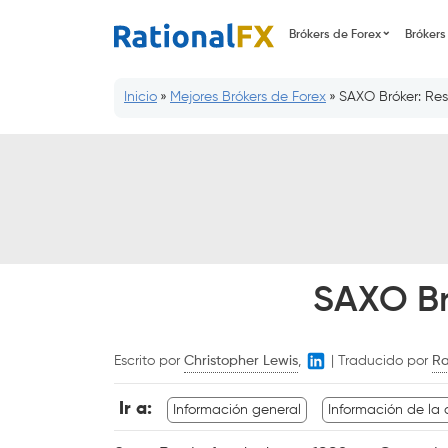
Saltar
Brókers de Forex
Brókers
al
contenido
Inicio
»
Mejores Brókers de Forex
»
SAXO Bróker: Re
SAXO Br
Escrito por
Christopher Lewis
,
|
Traducido por
Ra
Ir a:
Información general
Información de la