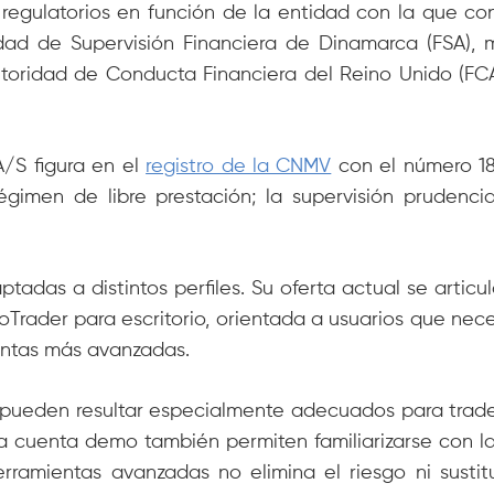
regulatorios en función de la entidad con la que co
idad de Supervisión Financiera de Dinamarca (FSA), 
toridad de Conducta Financiera del Reino Unido (FC
A/S figura en el
registro de la CNMV
con el número 18
égimen de libre prestación; la supervisión prudenci
tadas a distintos perfiles. Su oferta actual se articu
oTrader para escritorio, orientada a usuarios que nec
ientas más avanzadas.
pueden resultar especialmente adecuados para trade
y la cuenta demo también permiten familiarizarse con 
herramientas avanzadas no elimina el riesgo ni sus