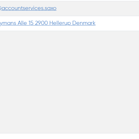
accountservices.saxo
eymans Alle 15 2900 Hellerup Denmark