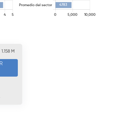
1.158 M
R
4