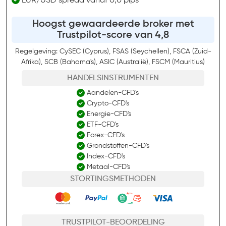
EUR/USD spread vanaf 0,0 pips
Hoogst gewaardeerde broker met
Trustpilot-score van 4,8
Regelgeving: CySEC (Cyprus), FSAS (Seychellen), FSCA (Zuid-
Afrika), SCB (Bahama's), ASIC (Australië), FSCM (Mauritius)
HANDELSINSTRUMENTEN
Aandelen-CFD's
Crypto-CFD's
Energie-CFD's
ETF-CFD's
Forex-CFD's
Grondstoffen-CFD's
Index-CFD's
Metaal-CFD's
STORTINGSMETHODEN
TRUSTPILOT-BEOORDELING