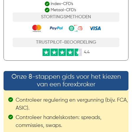
Index-CFD's
Metaal-CFD's
STORTINGSMETHODEN
TRUSTPILOT-BEOORDELING
4.4
Onze 8-stappen gids voor het kiezen
van een forexbroker
Controleer regulering en vergunning (bijv. FCA,
ASIC).
Controleer handelskosten: spreads,
commissies, swaps.