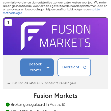
commissie verdienen via registraties, zonder extra kosten voor jou. We raden
alleen gelicentieerde, door experts geverifieerde handelsplatformen aan en
onze reviews en beoordelingen blijven onafhankelijk volgens een
strikte
methodologie
.
Bezoek
Overzicht
broker
74-89% van de retail CFD-accounts verliest geld
Fusion Markets
Broker gereguleerd in Australië