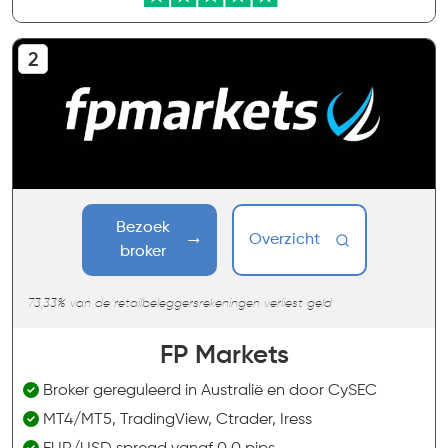
Bezoek
Overzicht
broker
73,33% van de retailbeleggersrekeningen verliest geld
FP Markets
Broker gereguleerd in Australië en door CySEC
MT4/MT5, TradingView, Ctrader, Iress