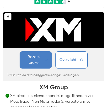
4.5
Bezoek
Overzicht
broker
72,82% van de retailbeleggersrekeningen verliest geld
XM Group
XM biedt uitstekende handelsmogelijkheden via
MetaTrader 4 en MetaTrader 5, verbeterd met