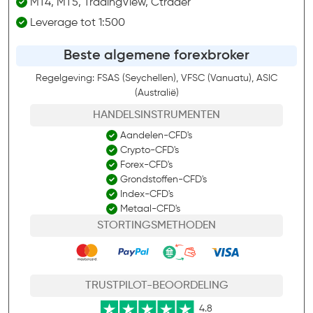
MT4, MT5, TradingView, Ctrader
Leverage tot 1:500
Beste algemene forexbroker
Regelgeving: FSAS (Seychellen), VFSC (Vanuatu), ASIC
(Australië)
HANDELSINSTRUMENTEN
Aandelen-CFD's
Crypto-CFD's
Forex-CFD's
Grondstoffen-CFD's
Index-CFD's
Metaal-CFD's
STORTINGSMETHODEN
TRUSTPILOT-BEOORDELING
4.8