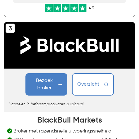
4.9
Bezoek
Overzicht
broker
Handelen in hefboomproducten is risicovol
BlackBull Markets
Broker met razendsnelle uitvoeringssnelheid