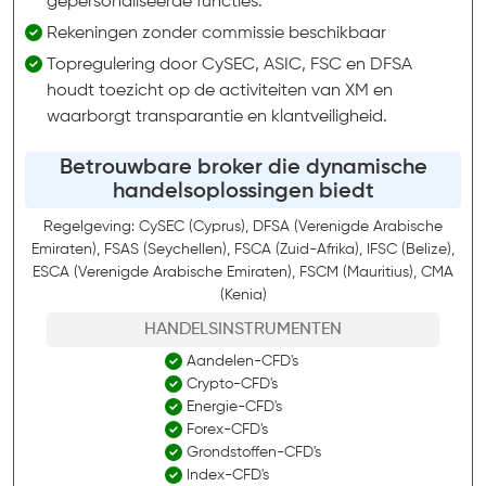
gepersonaliseerde functies.
Rekeningen zonder commissie beschikbaar
Topregulering door CySEC, ASIC, FSC en DFSA
houdt toezicht op de activiteiten van XM en
waarborgt transparantie en klantveiligheid.
Betrouwbare broker die dynamische
handelsoplossingen biedt
Regelgeving: CySEC (Cyprus), DFSA (Verenigde Arabische
Emiraten), FSAS (Seychellen), FSCA (Zuid-Afrika), IFSC (Belize),
ESCA (Verenigde Arabische Emiraten), FSCM (Mauritius), CMA
(Kenia)
HANDELSINSTRUMENTEN
Aandelen-CFD's
Crypto-CFD's
Energie-CFD's
Forex-CFD's
Grondstoffen-CFD's
Index-CFD's