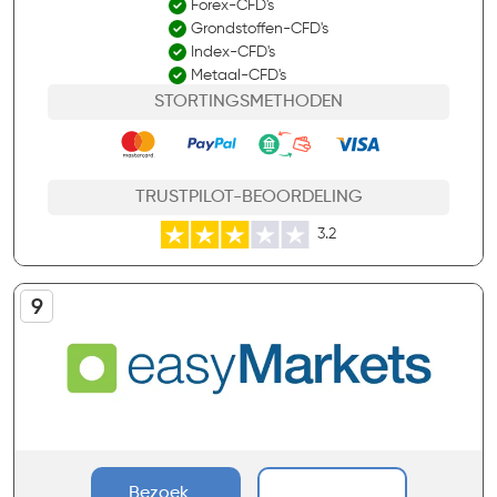
Forex-CFD's
Grondstoffen-CFD's
Index-CFD's
Metaal-CFD's
STORTINGSMETHODEN
TRUSTPILOT-BEOORDELING
3.2
Bezoek