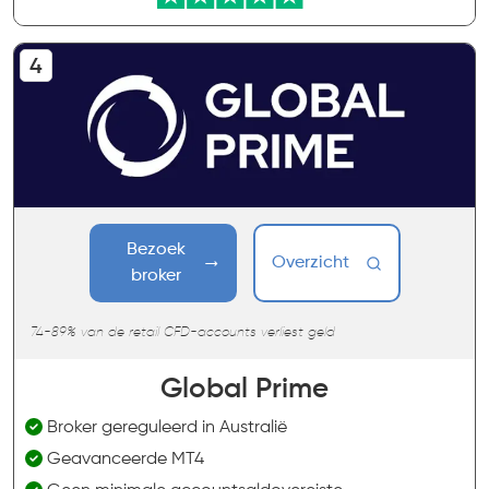
Bezoek
Overzicht
broker
74-89% van de retail CFD-accounts verliest geld
Global Prime
Broker gereguleerd in Australië
Geavanceerde MT4