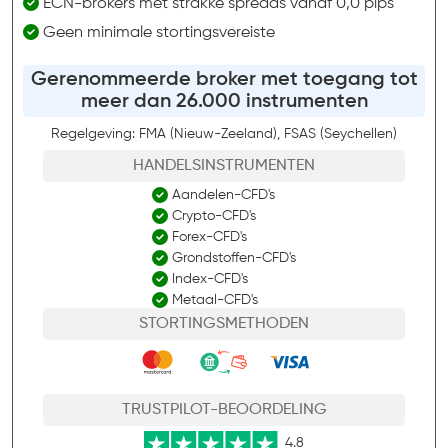
ECN-brokers met strakke spreads vanaf 0,0 pips
Geen minimale stortingsvereiste
Gerenommeerde broker met toegang tot
meer dan 26.000 instrumenten
Regelgeving: FMA (Nieuw-Zeeland), FSAS (Seychellen)
HANDELSINSTRUMENTEN
Aandelen-CFD's
Crypto-CFD's
Forex-CFD's
Grondstoffen-CFD's
Index-CFD's
Metaal-CFD's
STORTINGSMETHODEN
TRUSTPILOT-BEOORDELING
4.8