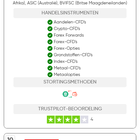
Afrika), ASIC (Australië), BVIFSC (Britse Maagdeneilanden)
HANDELSINSTRUMENTEN
Aandelen-CFD's
Crypto-CFD's
Forex Forwards
Forex-CFD's
Forex-Opties
Grondstoffen-CFD's
Index-CFD's
Metaal-CFD's
Metaalopties
STORTINGSMETHODEN
TRUSTPILOT-BEOORDELING
4