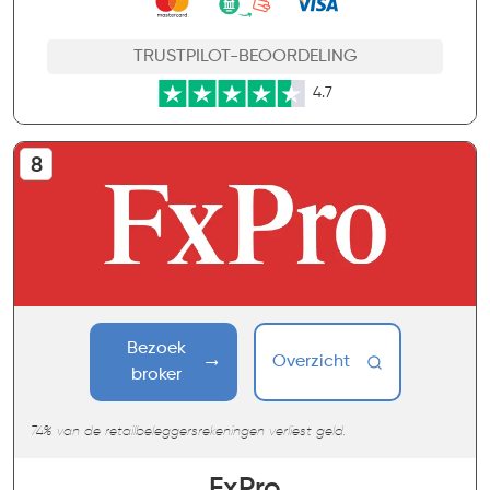
TRUSTPILOT-BEOORDELING
4.7
Bezoek
Overzicht
broker
74% van de retailbeleggersrekeningen verliest geld.
FxPro