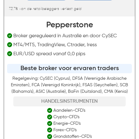
73,7% van de retailbeleggers verliest geld
Pepperstone
Broker gereguleerd in Australië en door CySEC
MT4/MT5, TradingView, Ctrader, Iress
EUR/USD spread vanaf 0,0 pips
Beste broker voor ervaren traders
Regelgeving: CySEC (Cyprus), DFSA (Verenigde Arabische
Emiraten), FCA (Verenigd Koninkrijk), FSAS (Seychellen), SCB
(Bahama's), ASIC (Australië), BaFin (Duitsland), CMA (Kenia)
HANDELSINSTRUMENTEN
Aandelen-CFD's
Crypto-CFD's
Energie-CFD's
Forex-CFD's
Grondstoffen-CFD's