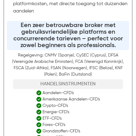
platformkosten, met directe toegang tot duizenden
aandelen
Een zeer betrouwbare broker met
gebruiksvriendelijke platforms en
concurrerende tarieven – perfect voor
zowel beginners als professionals.
Regelgeving: CNMV (Spanje), CySEC (Cyprus), DFSA
(Verenigde Arabische Emiraten), FCA (Verenigd Koninkrijk),
FSCA (Zuid-Afrika), FSAN (Noorwegen), IFSC (Belize), KNF
(Polen), BaFin (Duitsland)
HANDELSINSTRUMENTEN
Aandelen-CFD's
Amerikaanse Aandelen-CFD's
Crypto-CFD's
Energie-CFD's
ETF-CFD's
Forex-CFD's
Grondstoffen-CFD's