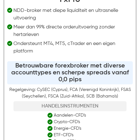
NDD-broker met diepe liquiditeit en ultrasnelle
uitvoering
Meer dan 99% directe orderuitvoering zonder
hertarieven
Ondersteunt MT4, MT5, cTrader en een eigen
platform
Betrouwbare forexbroker met diverse
accounttypes en scherpe spreads vanaf
0,0 pips
Regelgeving: CySEC (Cyprus), FCA (Verenigd Koninkrijk), FSAS
(Seychellen), FSCA (Zuid-Afrika), SCB (Bahama's)
HANDELSINSTRUMENTEN
Aandelen-CFD's
Crypto-CFD's
Energie-CFD's
ETF-CFD's