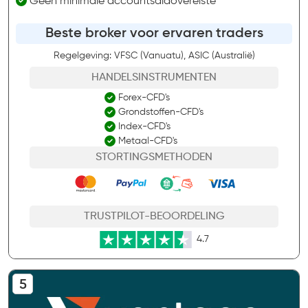
Geen minimale accountsaldovereiste
Beste broker voor ervaren traders
Regelgeving: VFSC (Vanuatu), ASIC (Australië)
HANDELSINSTRUMENTEN
Forex-CFD's
Grondstoffen-CFD's
Index-CFD's
Metaal-CFD's
STORTINGSMETHODEN
TRUSTPILOT-BEOORDELING
4.7