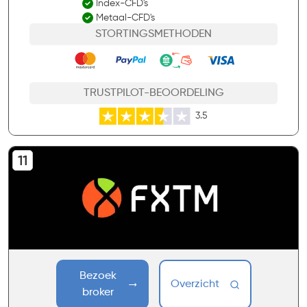
Index-CFD's
Metaal-CFD's
STORTINGSMETHODEN
TRUSTPILOT-BEOORDELING
3.5
Bezoek
Overzicht
broker