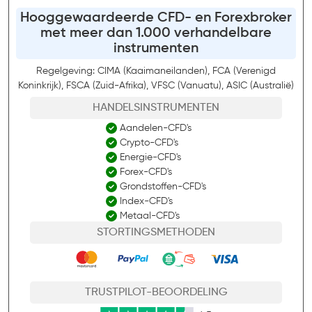
Hooggewaardeerde CFD- en Forexbroker
met meer dan 1.000 verhandelbare
instrumenten
Regelgeving: CIMA (Kaaimaneilanden), FCA (Verenigd
Koninkrijk), FSCA (Zuid-Afrika), VFSC (Vanuatu), ASIC (Australië)
HANDELSINSTRUMENTEN
Aandelen-CFD's
Crypto-CFD's
Energie-CFD's
Forex-CFD's
Grondstoffen-CFD's
Index-CFD's
Metaal-CFD's
STORTINGSMETHODEN
TRUSTPILOT-BEOORDELING