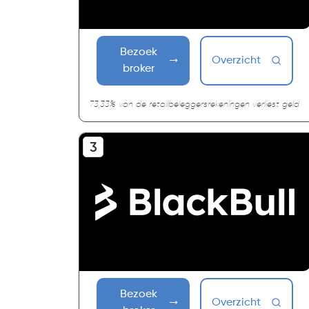
Bezoek
Overzicht
broker
73,33% van de retailbeleggersrekeningen verliest geld
Bezoek
Overzicht