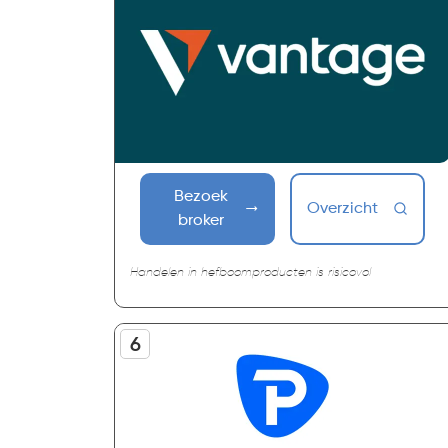
Bezoek
Overzicht
broker
Handelen in hefboomproducten is risicovol