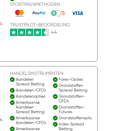
STORTINGSMETHODEN
),
TRUSTPILOT-BEOORDELING
4.4
HANDELSINSTRUMENTEN
Aandelen
Forex-Opties
Spread Betting
Grondstoffen
Aandelen-CFD's
Spread Betting
Aandelenopties
Grondstoffen-
CFD's
Amerikaanse
Aandelen
Grondstoffen-
Spread Betting
Futures
Amerikaanse
Grondstoffenopties
w,
Aandelen-CFD's
Index Spread
Amerikaanse
Betting