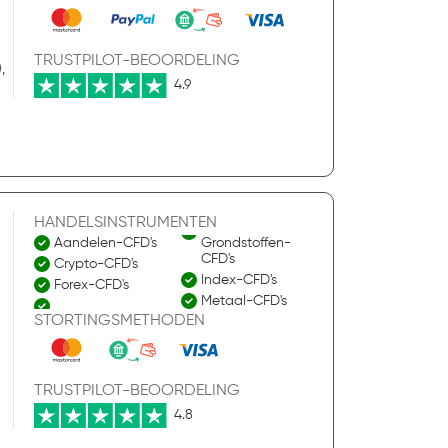
TRUSTPILOT-BEOORDELING
,
4.9
HANDELSINSTRUMENTEN
Aandelen-CFD's
Grondstoffen-
CFD's
Crypto-CFD's
Index-CFD's
Forex-CFD's
Metaal-CFD's
STORTINGSMETHODEN
TRUSTPILOT-BEOORDELING
4.8