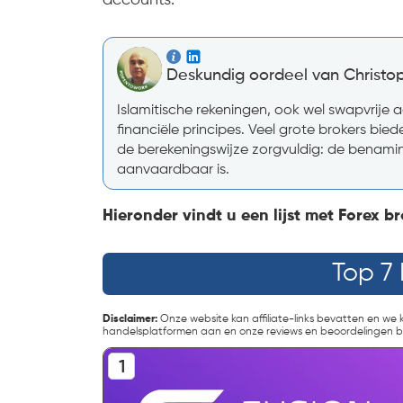
Deskundig oordeel van Christop
Islamitische rekeningen, ook wel swapvrije 
financiële principes. Veel grote brokers bie
de berekeningswijze zorgvuldig: de benaming
aanvaardbaar is.
Hieronder vindt u een lijst met Forex b
Top 7 
Disclaimer:
Onze website kan affiliate-links bevatten en we k
handelsplatformen aan en onze reviews en beoordelingen bl