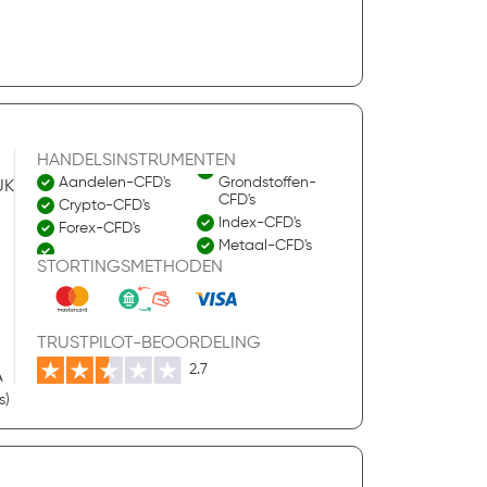
HANDELSINSTRUMENTEN
Aandelen-CFD's
Grondstoffen-
UK
CFD's
Crypto-CFD's
Index-CFD's
Forex-CFD's
Metaal-CFD's
STORTINGSMETHODEN
TRUSTPILOT-BEOORDELING
2.7
A
s)