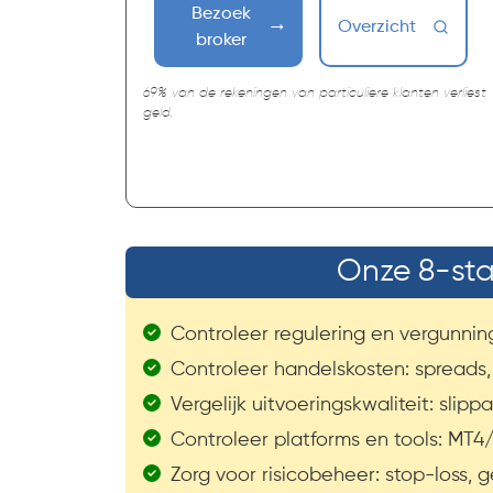
Bezoek
Overzicht
broker
69% van de rekeningen van particuliere klanten verliest
geld.
Onze 8-sta
Controleer regulering en vergunning 
Controleer handelskosten: spreads,
Vergelijk uitvoeringskwaliteit: slippa
Controleer platforms en tools: MT4
Zorg voor risicobeheer: stop-loss,