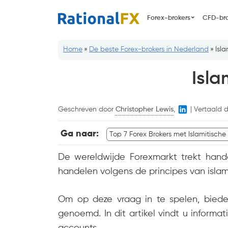
Ga
Forex-brokers
CFD-bro
naar
inhoud
Home
»
De beste Forex-brokers in Nederland
»
Isl
Isla
Geschreven door
Christopher Lewis
,
|
Vertaald 
Ga naar:
Top 7 Forex Brokers met Islamitische
De wereldwijde Forexmarkt trekt hand
handelen volgens de principes van islami
Om op deze vraag in te spelen, bieden
genoemd. In dit artikel vindt u inform
accounts.