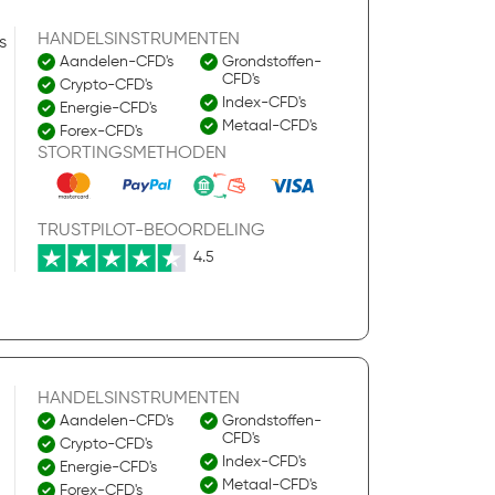
HANDELSINSTRUMENTEN
s
Aandelen-CFD's
Grondstoffen-
CFD's
Crypto-CFD's
Index-CFD's
Energie-CFD's
Metaal-CFD's
Forex-CFD's
STORTINGSMETHODEN
TRUSTPILOT-BEOORDELING
4.5
HANDELSINSTRUMENTEN
Aandelen-CFD's
Grondstoffen-
CFD's
Crypto-CFD's
Index-CFD's
Energie-CFD's
Metaal-CFD's
Forex-CFD's