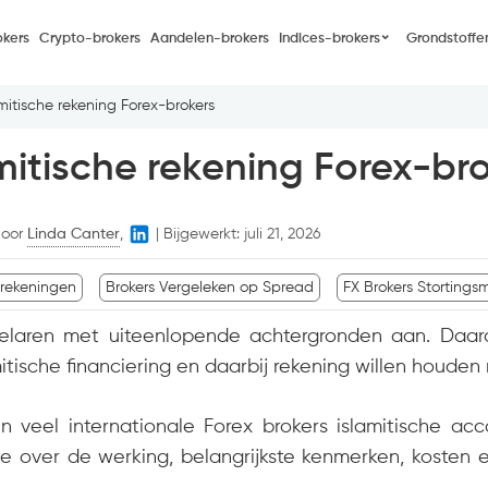
kers
Crypto-brokers
Aandelen-brokers
Indices-brokers
Grondstoffe
amitische rekening Forex-brokers
mitische rekening Forex-br
door
Linda Canter
,
|
Bijgewerkt:
juli 21, 2026
 rekeningen
Brokers Vergeleken op Spread
FX Brokers Stortings
elaren met uiteenlopende achtergronden aan. Daaro
tische financiering en daarbij rekening willen houden
 veel internationale Forex brokers islamitische ac
atie over de werking, belangrijkste kenmerken, kosten