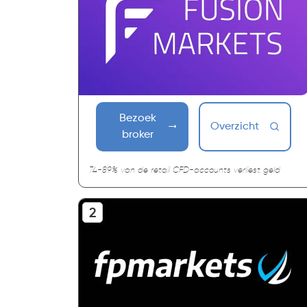
Bezoek
Overzicht
broker
74-89% van de retail CFD-accounts verliest geld