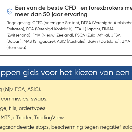
Een van de beste CFD- en forexbrokers m
meer dan 50 jaar ervaring
Regelgeving: CFTC (Verenigde Staten), DFSA (Verenigde Arabisch
Emiraten), FCA (Verenigd Koninkrijk), FFAJ (Japan), FINMA
(Zwitserland), FMA (Nieuw-Zeeland), FSCA (Zuid-Afrika), JFSA
(Japan), MAS (Singapore), ASIC (Australië), BaFin (Duitsland), BMA
(Bermuda)
ppen gids voor het kiezen van een 
(bijv. FCA, ASIC).
 commissies, swaps.
ge, fills, ordertypes.
/MT5, cTrader, TradingView.
 gegarandeerde stops, bescherming tegen negatief sald