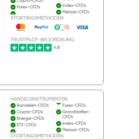
Crypto-CFD's
Index-CFD's
Forex-CFD's
Metaal-CFD's
STORTINGSMETHODEN
TRUSTPILOT-BEOORDELING
4.8
HANDELSINSTRUMENTEN
Aandelen-CFD's
Forex-CFD's
Crypto-CFD's
Grondstoffen-
CFD's
Energie-CFD's
Index-CFD's
ETF-CFD's
Metaal-CFD's
STORTINGSMETHODEN