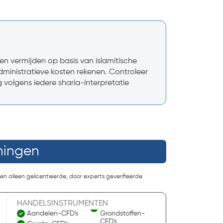
en vermijden op basis van islamitische
administratieve kosten rekenen. Controleer
 volgens iedere sharia-interpretatie
eningen
en alleen gelicentieerde, door experts geverifieerde
HANDELSINSTRUMENTEN
Aandelen-CFD's
Grondstoffen-
CFD's