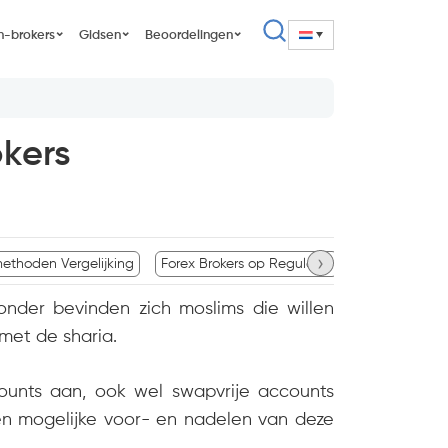
n-brokers
Gidsen
Beoordelingen
okers
›
methoden Vergelijking
Forex Brokers op Regulator
Forex Brokers
nder bevinden zich moslims die willen
 met de sharia.
counts aan, ook wel swapvrije accounts
 en mogelijke voor- en nadelen van deze