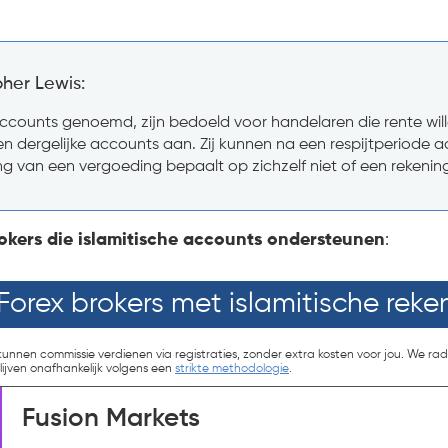
her Lewis:
accounts genoemd, zijn bedoeld voor handelaren die rente will
den dergelijke accounts aan. Zij kunnen na een respijtperiode 
 van een vergoeding bepaalt op zichzelf niet of een rekening
rokers die islamitische accounts ondersteunen
:
Forex brokers met islamitische rek
unnen commissie verdienen via registraties, zonder extra kosten voor jou. We rad
ijven onafhankelijk volgens een
strikte methodologie
.
Fusion Markets