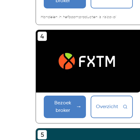
broker
Handelen in hefboomproducten is risicovol
Bezoek
Overzicht
broker